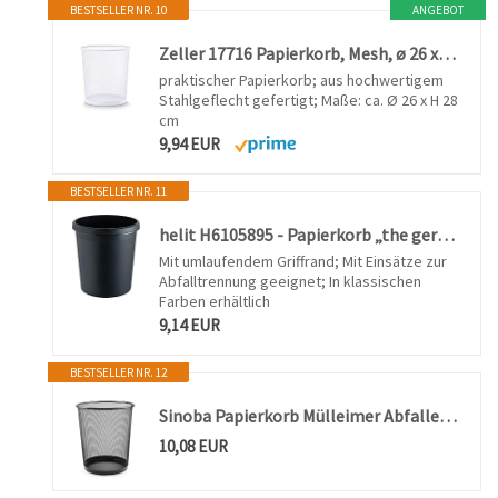
BESTSELLER NR. 10
ANGEBOT
Zeller 17716 Papierkorb, Mesh, ø 26 x H 28 cm, weiß
praktischer Papierkorb; aus hochwertigem
Stahlgeflecht gefertigt; Maße: ca. Ø 26 x H 28
cm
9,94 EUR
BESTSELLER NR. 11
helit H6105895 - Papierkorb „the german“, 18 Liter, schwarz, mit umlaufendem Griffrand, aus Kunststoff, 1 Stück
Mit umlaufendem Griffrand; Mit Einsätze zur
Abfalltrennung geeignet; In klassischen
Farben erhältlich
9,14 EUR
BESTSELLER NR. 12
Sinoba Papierkorb Mülleimer Abfalleimer rund | 18L Mesh Papiereimer aus Metall für Büro & Kinderzimmer | 34cm Höhe | Schwarz
10,08 EUR