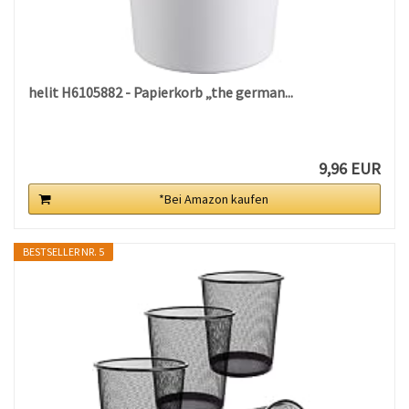
helit H6105882 - Papierkorb „the german...
9,96 EUR
*Bei Amazon kaufen
BESTSELLER NR. 5