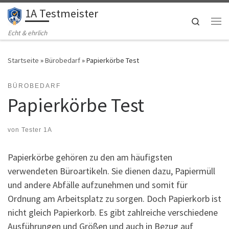
1A Testmeister
Zum Inhalt springen
Search
Me
Echt & ehrlich
Startseite
»
Bürobedarf
»
Papierkörbe Test
BÜROBEDARF
Papierkörbe Test
von
Tester 1A
Papierkörbe gehören zu den am häufigsten
verwendeten Büroartikeln. Sie dienen dazu, Papiermüll
und andere Abfälle aufzunehmen und somit für
Ordnung am Arbeitsplatz zu sorgen. Doch Papierkorb ist
nicht gleich Papierkorb. Es gibt zahlreiche verschiedene
Ausführungen und Größen und auch in Bezug auf