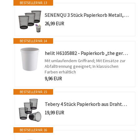
BESTSELLER NR. 13
SENENQU 3 Stück Papierkorb Metall, 12L Büro Mülleimer Schwarz Metall Gitter, kleine Papierkorb Mülleimer Abfalleimer Büro Schreibtisch Schlafzimmer Badezimmer - 26.5 x 23.5 x 18.8 CM
26,99 EUR
BESTSELLER NR. 14
helit H6105882 - Papierkorb „the german“, 18 Liter, lichtgrau, mit umlaufendem Griffrand, aus Kunststoff, 1 Stück
Mit umlaufendem Griffrand; Mit Einsätze zur
Abfalltrennung geeignet; In klassischen
Farben erhältlich
9,96 EUR
BESTSELLER NR. 15
Tebery 4 Stück Papierkorb aus Drahtgeflecht, 12L Metall Mülleimer, Büro Abfalleimer, Papiereimer, für Küche, Heimbüro, Schlafsaal, Schwarz
19,99 EUR
BESTSELLER NR. 16