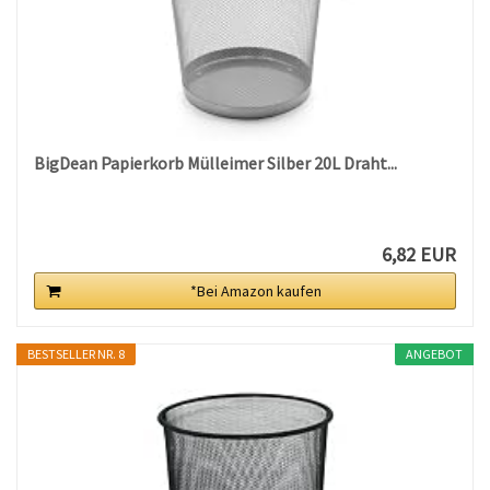
BigDean Papierkorb Mülleimer Silber 20L Draht...
6,82 EUR
*Bei Amazon kaufen
BESTSELLER NR. 8
ANGEBOT