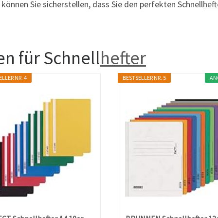
 können Sie sicherstellen, dass Sie den perfekten Schnell
heft
n für Schnell
hefter
LLER NR. 4
BESTSELLER NR. 5
AN