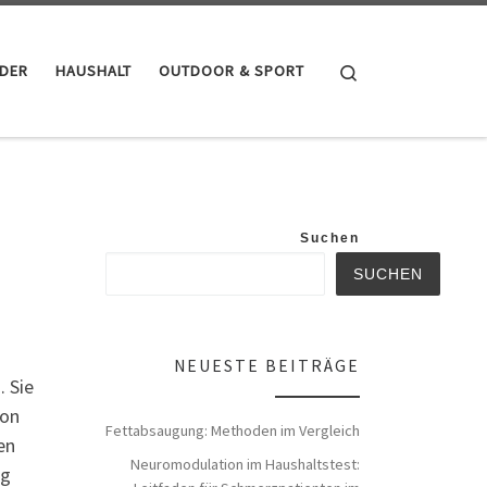
Search
NDER
HAUSHALT
OUTDOOR & SPORT
Suchen
SUCHEN
NEUESTE BEITRÄGE
. Sie
ion
Fettabsaugung: Methoden im Vergleich
en
Neuromodulation im Haushaltstest:
ig