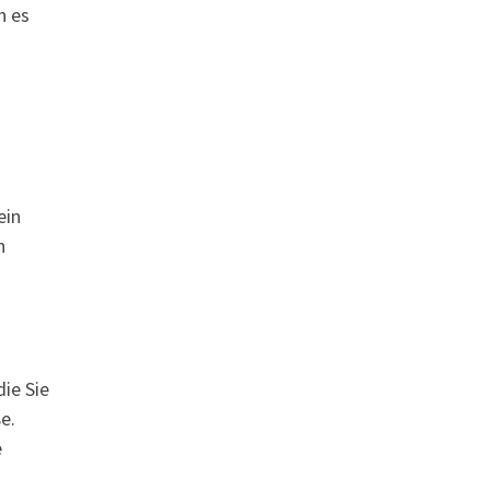
h es
ein
n
ie Sie
e.
e