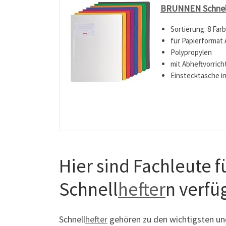
BRUNNEN Schnell
Sortierung: 8 Farb
für Papierformat 
Polypropylen
mit Abheftvorric
Einstecktasche i
Hier sind Fachleute 
Schnell
hefter
n verfü
Schnell
hefter
gehören zu den wichtigsten und 