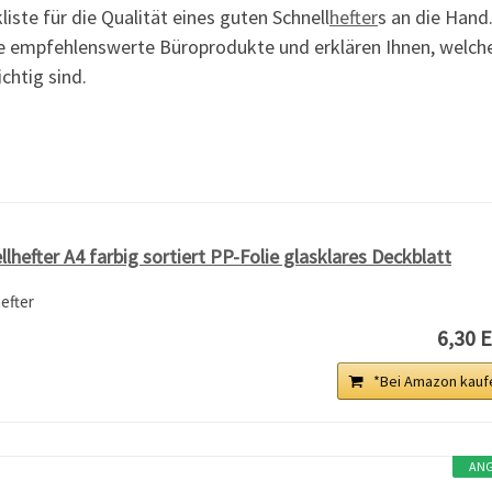
iste für die Qualität eines guten Schnell
hefter
s an die Hand
re empfehlenswerte Büroprodukte und erklären Ihnen, welch
chtig sind.
lhefter A4 farbig sortiert PP-Folie glasklares Deckblatt
efter
6,30 
*Bei Amazon kauf
AN