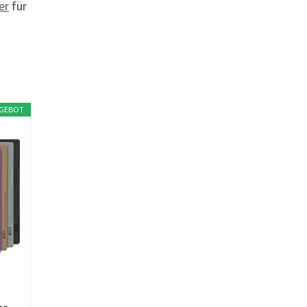
er
für
GEBOT