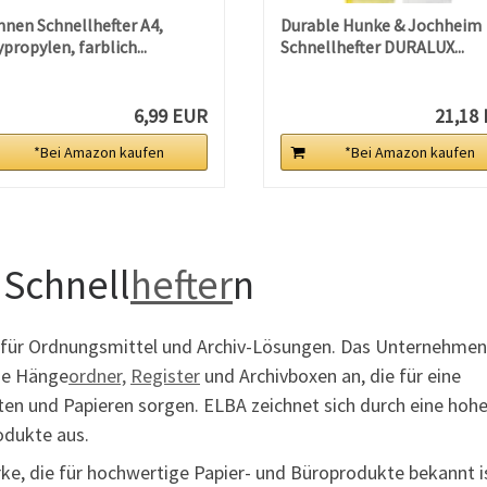
nnen Schnellhefter A4,
Durable Hunke & Jochheim
propylen, farblich...
Schnellhefter DURALUX...
6,99 EUR
21,18
*Bei Amazon kaufen
*Bei Amazon kaufen
 Schnell
hefter
n
 für Ordnungsmittel und Archiv-Lösungen. Das Unternehmen
wie Hänge
ordner,
Register
und Archivboxen an, die für eine
en und Papieren sorgen. ELBA zeichnet sich durch eine hoh
odukte aus.
ke, die für hochwertige Papier- und Büroprodukte bekannt i