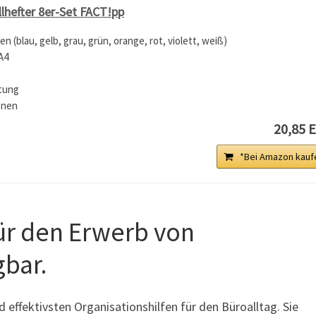
hefter 8er-Set FACT!pp
en (blau, gelb, grau, grün, orange, rot, violett, weiß)
A4
htung
nnen
20,85 
*Bei Amazon kauf
für den Erwerb von
gbar.
effektivsten Organisationshilfen für den Büroalltag. Sie