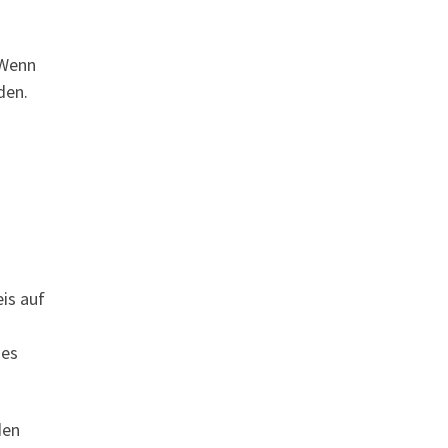
 Wenn
den.
eis auf
ges
den