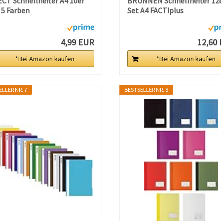
ECT Schnellhefter A4 10er
BRUNNEN Schnellhefter 12
 5 Farben
Set A4 FACT!plus
4,99 EUR
12,60
*Bei Amazon kaufen
*Bei Amazon kaufen
LLER NR. 7
BESTSELLER NR. 8