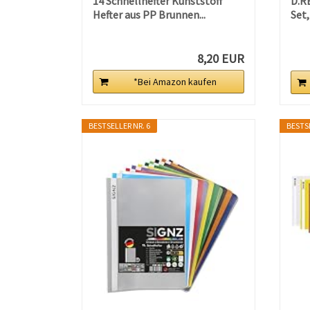
14 Schnellhefter Kunststoff
D.R
Hefter aus PP Brunnen...
Set,
8,20 EUR
*Bei Amazon kaufen
BESTSELLER NR. 6
BESTSE