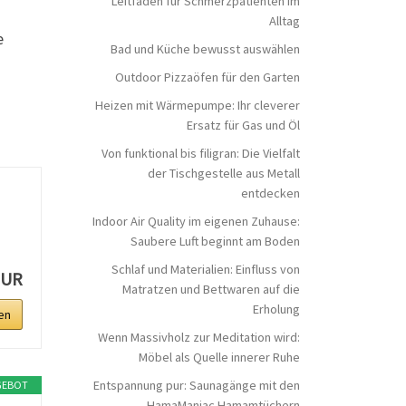
Leitfaden für Schmerzpatienten im
.
Alltag
e
Bad und Küche bewusst auswählen
Outdoor Pizzaöfen für den Garten
Heizen mit Wärmepumpe: Ihr cleverer
Ersatz für Gas und Öl
Von funktional bis filigran: Die Vielfalt
der Tischgestelle aus Metall
entdecken
Indoor Air Quality im eigenen Zuhause:
Saubere Luft beginnt am Boden
Schlaf und Materialien: Einfluss von
EUR
Matratzen und Bettwaren auf die
Erholung
en
Wenn Massivholz zur Meditation wird:
Möbel als Quelle innerer Ruhe
Entspannung pur: Saunagänge mit den
GEBOT
HamaManiac Hamamtüchern