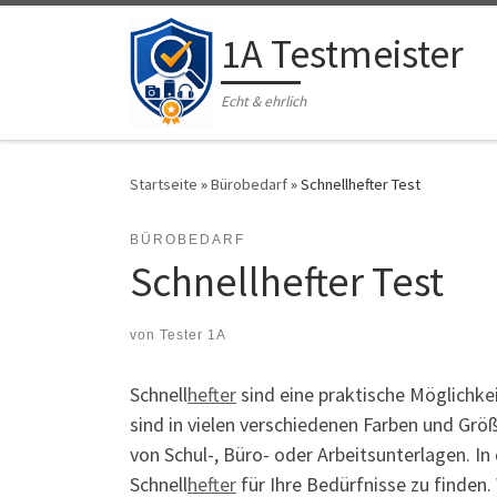
Zum Inhalt springen
1A Testmeister
Echt & ehrlich
Startseite
»
Bürobedarf
»
Schnellhefter Test
BÜROBEDARF
Schnellhefter Test
von
Tester 1A
Schnell
hefter
sind eine praktische Möglichkei
sind in vielen verschiedenen Farben und Größ
von Schul-, Büro- oder Arbeitsunterlagen. 
Schnell
hefter
für Ihre Bedürfnisse zu finden.