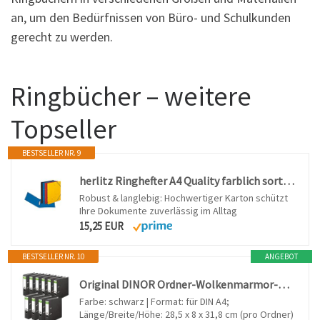
an, um den Bedürfnissen von Büro- und Schulkunden
gerecht zu werden.
Ringbücher – weitere
Topseller
BESTSELLER NR. 9
herlitz Ringhefter A4 Quality farblich sortiert, 2-Ring- Mechanik, 25 mm Rückenbreite, 5 Stück
Robust & langlebig: Hochwertiger Karton schützt
Ihre Dokumente zuverlässig im Alltag
15,25 EUR
BESTSELLER NR. 10
ANGEBOT
Original DINOR Ordner-Wolkenmarmor-Recycling - Made in Germany. 10er Pack 8 cm breit DIN A4 schwarz Aktenordner Briefordner Büroordner Pappordner Schlitzordner Grüner Balken Blauer Engel
Farbe: schwarz | Format: für DIN A4;
Länge/Breite/Höhe: 28,5 x 8 x 31,8 cm (pro Ordner)