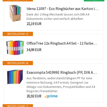
Idena 11097 - Eco Ringbücher aus Karton in DIN A4, 12 farbige Ordner mit 20 mm Rückenbreite und 2-Ring-Mechanik, Gummizug über Eck
Dank der 2-Ring-Mechanik lassen sich DIN A4-
Dokumente sicher und einfach abheften
22,19 EUR
BESTSELLER NR. 15
OfficeTree 12x Ringbuch A4 Set - 12 Farben - 2-Ring-Mechanik - Ringmappe A4 Rückenbreite 3,5cm - Ringhefter aus robusten Kunststoff - Ringordner schmal inkl. Sticker - Hefter
34,99 EUR
BESTSELLER NR. 16
Exacompta 541999E Ringbuch (PP, DIN A4, blickdicht, 2 Ringe, Rücken 20mm) gemischte farben
Aus flexiblem, widerstandsfähigen PP für eine
intensive Nutzung; A4 Format; Geeignet zur
Ablage von Dokumenten, Prospekthüllen und A4
Register/Trennblätter
20,92 EUR
BESTSELLER NR. 17