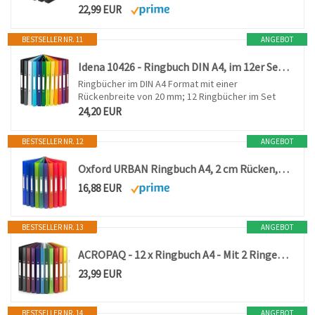
22,99 EUR
BESTSELLER NR. 11
ANGEBOT
Idena 10426 - Ringbuch DIN A4, im 12er Set, 2-Ring-Mechanik mit 16 mm Durchmesser, 2 cm Rückenbreite, in 12 unterschiedlichen Farben, passend für ca. 30 Blatt mit 80 g/m²
Ringbücher im DIN A4 Format mit einer
Rückenbreite von 20 mm; 12 Ringbücher im Set
24,20 EUR
BESTSELLER NR. 12
ANGEBOT
Oxford URBAN Ringbuch A4, 2 cm Rücken, transluzent, 8 Farben, 10 Stück
16,88 EUR
BESTSELLER NR. 13
ANGEBOT
ACROPAQ - 12 x Ringbuch A4 - Mit 2 Ringen 16mm, Bis zu 100 Blatt, Rückenbreite 2,5 cm, Farbbogen, 'Natur' Farbkollektion, Mit Rückenetiketten - Ringordner, Ordner A4 Schmal, Ringmappe
23,99 EUR
BESTSELLER NR. 14
ANGEBOT