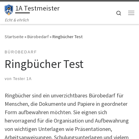
1A Testmeister
Zum Inhalt springen
Search
Me
Echt & ehrlich
Startseite
»
Bürobedarf
»
Ringbücher Test
BÜROBEDARF
Ringbücher Test
von
Tester 1A
Ringbücher sind ein unverzichtbares Bürobedarf für
Menschen, die Dokumente und Papiere in geordneter
Form aufbewahren möchten. Sie eignen sich
hervorragend für die Organisation und Aufbewahrung
von wichtigen Unterlagen wie Präsentationen,
Arbeitsanweisungen, Schulungsunterlagen und vielem