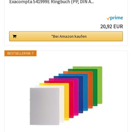
Exacompta 541999E Ringbuch (PP, DIN A...
20,92 EUR
*Bei Amazon kaufen
BESTSELLER NR. 7