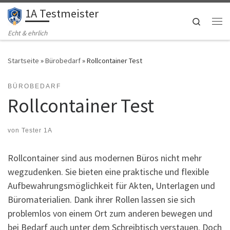
1A Testmeister
Zum Inhalt springen
Search
Me
Echt & ehrlich
Startseite
»
Bürobedarf
»
Rollcontainer Test
BÜROBEDARF
Rollcontainer Test
von
Tester 1A
Rollcontainer sind aus modernen Büros nicht mehr
wegzudenken. Sie bieten eine praktische und flexible
Aufbewahrungsmöglichkeit für Akten, Unterlagen und
Büromaterialien. Dank ihrer Rollen lassen sie sich
problemlos von einem Ort zum anderen bewegen und
bei Bedarf auch unter dem Schreibtisch verstauen. Doch