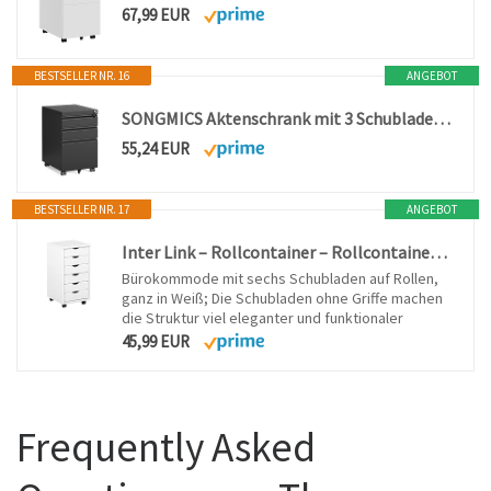
67,99 EUR
BESTSELLER NR. 16
ANGEBOT
SONGMICS Aktenschrank mit 3 Schubladen, Rollcontainer, Stahl, abschließbar
55,24 EUR
BESTSELLER NR. 17
ANGEBOT
Inter Link – Rollcontainer – Rollcontainer mit 6 Schubladen – Bürocontainer - Rollschrank – Rollwagen – Schubladenkommode - Massiv Kieferholz – Weiß Lackiert - 35 x 40 x 65 cm - Simon
Bürokommode mit sechs Schubladen auf Rollen,
ganz in Weiß; Die Schubladen ohne Griffe machen
die Struktur viel eleganter und funktionaler
45,99 EUR
Frequently Asked