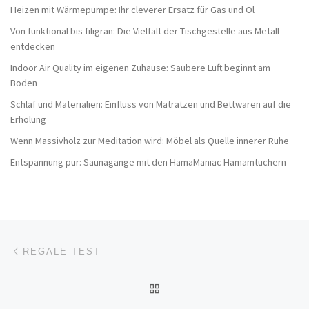
Heizen mit Wärmepumpe: Ihr cleverer Ersatz für Gas und Öl
Von funktional bis filigran: Die Vielfalt der Tischgestelle aus Metall
entdecken
Indoor Air Quality im eigenen Zuhause: Saubere Luft beginnt am
Boden
Schlaf und Materialien: Einfluss von Matratzen und Bettwaren auf die
Erholung
Wenn Massivholz zur Meditation wird: Möbel als Quelle innerer Ruhe
Entspannung pur: Saunagänge mit den HamaManiac Hamamtüchern
Beitragsnavigation
Vorheriger Beitrag
REGALE TEST
ZURÜCK ZUR BEITRAGSL