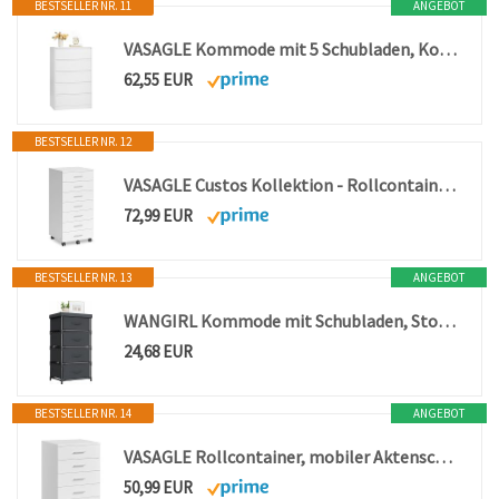
BESTSELLER NR. 11
ANGEBOT
VASAGLE Kommode mit 5 Schubladen, Kommodenschrank, Schubladenschrank, Wäschekommode, für Schlafzimmer, 60,2 x 40 x 97,6 cm, Modern Kailyn Kollektion, schneeweiß LTS605WE01
62,55 EUR
BESTSELLER NR. 12
VASAGLE Custos Kollektion - Rollcontainer, mobiler Aktenschrank, Schubladenschrank, Druckerständer mit 7 Schubladen, mit schraubenlosen Gleitschienen, für Büro, Homeoffice, wolkenweiß OFC085WB02
72,99 EUR
BESTSELLER NR. 13
ANGEBOT
WANGIRL Kommode mit Schubladen, Stoffkommode mit 4 Schubladen, Aufbewahrungsschrank für Schrank, Kommode für Flur, Schlafzimmer, Wohnzimmer und Büro - Schwarz
24,68 EUR
BESTSELLER NR. 14
ANGEBOT
VASAGLE Rollcontainer, mobiler Aktenschrank mit 5 Schubladen
50,99 EUR