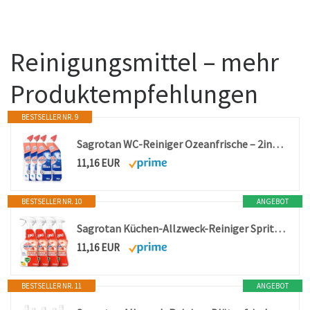
Reinigungsmittel – mehr
Produktempfehlungen
BESTSELLER NR. 9
Sagrotan WC-Reiniger Ozeanfrische – 2in1 Reinigungsmittel mit Antischmutzfilm für langanhaltende WC-Frische – 4 x 750 ml
11,16 EUR
BESTSELLER NR. 10
ANGEBOT
Sagrotan Küchen-Allzweck-Reiniger Spritzige Zitrone – 2in1 Desinfektionsreiniger für die zuverlässige Reinigung von Küchenoberflächen – 4 x 750 ml Sprühflasche
11,16 EUR
BESTSELLER NR. 11
ANGEBOT