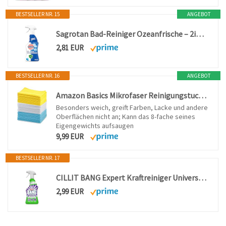
BESTSELLER NR. 15
ANGEBOT
Sagrotan Bad-Reiniger Ozeanfrische – 2in1 Desinfektionsreiniger mit Antischmutzfilm für zuverlässige Hygiene im Badezimmer – 1 x 750 ml Sprühflasche(Das Produktdesign kann abweichen.)
2,81 EUR
BESTSELLER NR. 16
ANGEBOT
Amazon Basics Mikrofaser Reinigungstuch 24 Stück, 40.5 cm x 30.5 cm
Besonders weich, greift Farben, Lacke und andere
Oberflächen nicht an; Kann das 8-fache seines
Eigengewichts aufsaugen
9,99 EUR
BESTSELLER NR. 17
CILLIT BANG Expert Kraftreiniger Universal Fettlöser – Entfernt eingebranntes Fett – 1 x 750 ml
2,99 EUR