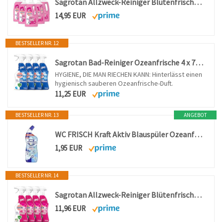
Sagrotan Allzweck-Reiniger Blütenfrische – 2in1 Desinfektionsmittel für die zuverlässige Reinigung von Oberflächen – 5 x 1,5 l Putzmittel
14,95 EUR
BESTSELLER NR. 12
Sagrotan Bad-Reiniger Ozeanfrische 4 x 750 ml
HYGIENE, DIE MAN RIECHEN KANN: Hinterlässt einen
hygienisch sauberen Ozeanfrische-Duft.
11,25 EUR
BESTSELLER NR. 13
ANGEBOT
WC FRISCH Kraft Aktiv Blauspüler Ozeanfrische (50 g), WC Reiniger mit innovativer Geruchs-Stopp-Formel, Duftsteine für extra Frische und eine sichtbare Reinigung
1,95 EUR
BESTSELLER NR. 14
Sagrotan Allzweck-Reiniger Blütenfrische & Grüner Apfel – 2in1 Desinfektionsreiniger für die zuverlässige Reinigung von Oberflächen – 4 x 750 ml Sprühflasche
11,96 EUR