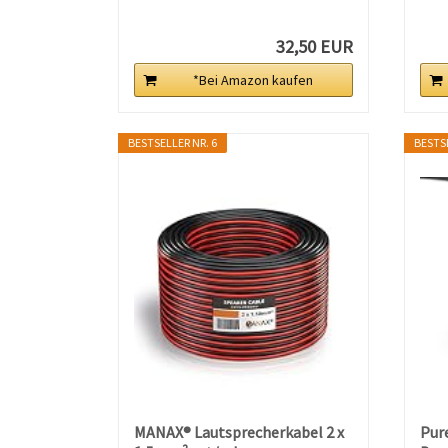
32,50 EUR
*Bei Amazon kaufen
BESTSELLER NR. 6
BESTSE
MANAX® Lautsprecherkabel 2 x
Pur