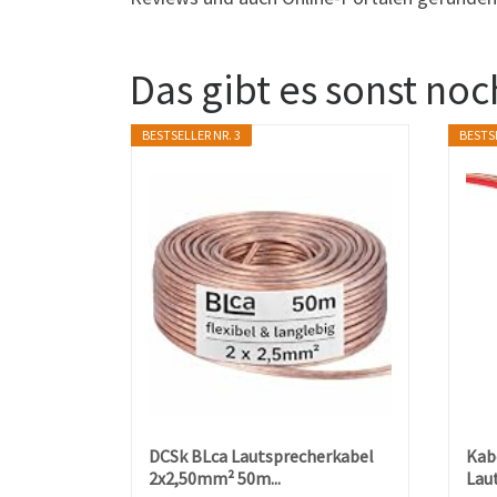
Das gibt es sonst noc
BESTSELLER NR. 3
BESTSE
DCSk BLca Lautsprecherkabel
Kab
2x2,50mm² 50m...
Lau