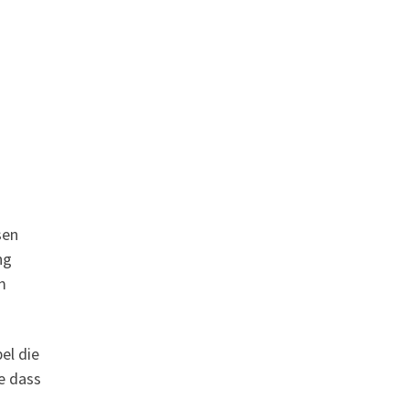
sen
ng
m
el die
e dass