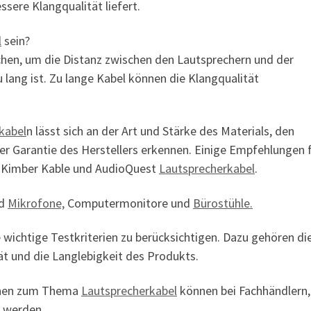
sere Klangqualität liefert.
l
sein?
chen, um die Distanz zwischen den Lautsprechern und der
 lang ist. Zu lange Kabel können die Klangqualität
kabel
n lässt sich an der Art und Stärke des Materials, den
r Garantie des Herstellers erkennen. Einige Empfehlungen 
, Kimber Kable und AudioQuest
Lautsprecherkabel
.
nd
Mikrofone,
Computermonitore und
Bürostühle.
 wichtige Testkriterien zu berücksichtigen. Dazu gehören di
tät und die Langlebigkeit des Produkts.
onen zum Thema
Lautsprecherkabel
können bei Fachhändlern,
 werden.