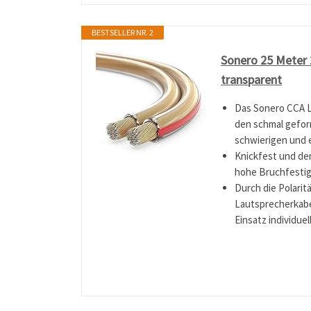
BESTSELLER NR. 2
Sonero 25 Meter 
transparent
Das Sonero CCA L
den schmal gefor
schwierigen und 
Knickfest und den
hohe Bruchfestig
Durch die Polari
Lautsprecherkabel
Einsatz individue