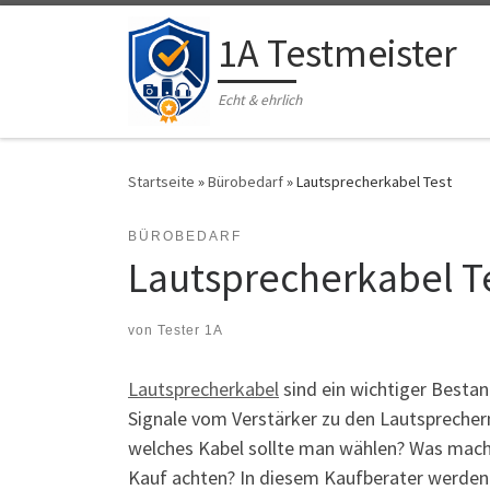
Zum Inhalt springen
1A Testmeister
Echt & ehrlich
Startseite
»
Bürobedarf
»
Lautsprecherkabel Test
BÜROBEDARF
Lautsprecherkabel T
von
Tester 1A
Lautsprecherkabel
sind ein wichtiger Bestan
Signale vom Verstärker zu den Lautsprecher
welches Kabel sollte man wählen? Was mach
Kauf achten? In diesem Kaufberater werde