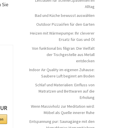
Leitfaden für Schmerzpatienten im
 Sie
Alltag
Bad und Küche bewusst auswählen
Outdoor Pizzaöfen für den Garten
Heizen mit Wärmepumpe: Ihr cleverer
Ersatz für Gas und Öl
Von funktional bis filigran: Die Vielfalt
der Tischgestelle aus Metall
entdecken
Indoor Air Quality im eigenen Zuhause:
Saubere Luft beginnt am Boden
Schlaf und Materialien: Einfluss von
Matratzen und Bettwaren auf die
Erholung
Wenn Massivholz zur Meditation wird:
EUR
Möbel als Quelle innerer Ruhe
en
Entspannung pur: Saunagänge mit den
HamaManiac Hamamtüchern