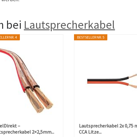
h bei
Lautsprecherkabel
LLER NR. 4
BESTSELLER NR. 5
elDirekt –
Lautsprecherkabel 2x 0,75
tsprecherkabel 2×2,5mm...
CCA Litze...