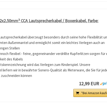
2x2,50mm² CCA Lautsprecherkabel / Boxenkabel, Farbe:
autsprecherkabel überzeugt besonders durch seine hohe Flexibilität u
mten Außenmantel und ermöglicht somit ein leichtes Verlegen auch an
engen Stellen
noch flexibel - feine, gegeneinander verdrillte Kupferlitzen sorgen für 
keit des Kabels
tätskennzeichnung wird das Verlegen zum Kinderspiel. Unsere
 liefern wir in bewährter Sonero-Qualität als Meterware, die Sie für jed
ll zuschneiden können
12,99 EUR
*Bei Amazon kauf