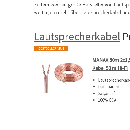
Zudem werden große Hersteller von
Lautsp
weiter, um mehr über
Lautsprecherkabel
und
Lautsprecherkabel
P
BESTSELLER NR. 1
MANAX 50m 2x1,5
Kabel 50 m Hi-Fi
Lautsprecherkabe
transparent
2x1,5mm²
100% CCA