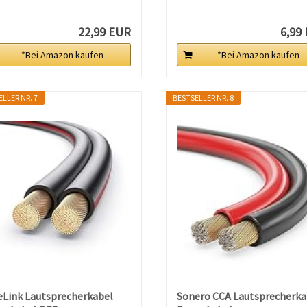
22,99 EUR
6,99
*Bei Amazon kaufen
*Bei Amazon kaufen
LLER NR. 7
BESTSELLER NR. 8
eLink Lautsprecherkabel
Sonero CCA Lautsprecherka