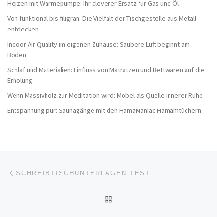
Heizen mit Wärmepumpe: Ihr cleverer Ersatz für Gas und Öl
Von funktional bis filigran: Die Vielfalt der Tischgestelle aus Metall
entdecken
Indoor Air Quality im eigenen Zuhause: Saubere Luft beginnt am
Boden
Schlaf und Materialien: Einfluss von Matratzen und Bettwaren auf die
Erholung
Wenn Massivholz zur Meditation wird: Möbel als Quelle innerer Ruhe
Entspannung pur: Saunagänge mit den HamaManiac Hamamtüchern
Beitragsnavigation
Vorheriger Beitrag
SCHREIBTISCHUNTERLAGEN TEST
ZURÜCK ZUR BEITRAGSL
Nä