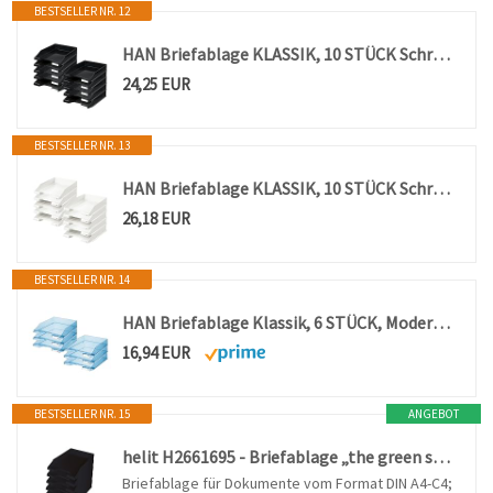
BESTSELLER NR. 12
HAN Briefablage KLASSIK, 10 STÜCK Schreibtisch Organizer, Bürobedarf, Ablagefächer, Büromaterial, Briefkorb, Dokumentenablage, bis Format A4/C4, 1027-X-13, schwarz
24,25 EUR
BESTSELLER NR. 13
HAN Briefablage KLASSIK, 10 STÜCK Schreibtisch Organizer, Bürobedarf, Ablagefächer, Büromaterial, Briefkorb, Dokumentenablage, bis Format A4/C4, 1027-X-12, weiß
26,18 EUR
BESTSELLER NR. 14
HAN Briefablage Klassik, 6 STÜCK, Moderne, transparente und stapelbare Ablage im frischen Design bis Format A4/C4, 1026-X-26, transparent-blau
16,94 EUR
BESTSELLER NR. 15
ANGEBOT
helit H2661695 - Briefablage „the green staff“, DIN A4-C4, aus Recycling-Kunststoff Blauer Engel zertifiziert, anthrazit-schwarz, 5 Stück
Briefablage für Dokumente vom Format DIN A4-C4;