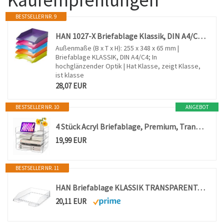
BESTSELLER NR. 9
HAN 1027-X Briefablage Klassik, DIN A4/C4, stapelbar, stabil, modern (Sortiert | Trendfarben, 10er Pack)
Außenmaße (B x T x H): 255 x 348 x 65 mm |
Briefablage KLASSIK, DIN A4/C4; In
hochglänzender Optik | Hat Klasse, zeigt Klasse,
ist klasse
28,07 EUR
BESTSELLER NR. 10
ANGEBOT
4 Stück Acryl Briefablage, Premium, Transparent, Ablagefächer Stapelbar
19,99 EUR
BESTSELLER NR. 11
HAN Briefablage KLASSIK TRANSPARENT, 6 STÜCK, moderne, transparente und stapelbare Ablage im frischen Design bis Format A4/C4, 1026-X-23, transparent-glasklar
20,11 EUR