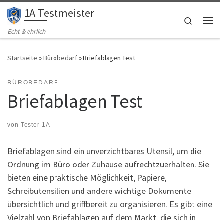
1A Testmeister
Zum Inhalt springen
Search
Me
Echt & ehrlich
Startseite
»
Bürobedarf
»
Briefablagen Test
BÜROBEDARF
Briefablagen Test
von
Tester 1A
Briefablagen sind ein unverzichtbares Utensil, um die
Ordnung im Büro oder Zuhause aufrechtzuerhalten. Sie
bieten eine praktische Möglichkeit, Papiere,
Schreibutensilien und andere wichtige Dokumente
übersichtlich und griffbereit zu organisieren. Es gibt eine
Vielzahl von Briefablagen auf dem Markt, die sich in