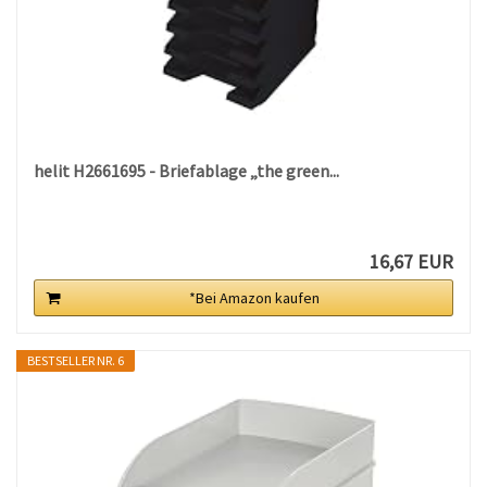
helit H2661695 - Briefablage „the green...
16,67 EUR
*Bei Amazon kaufen
BESTSELLER NR. 6