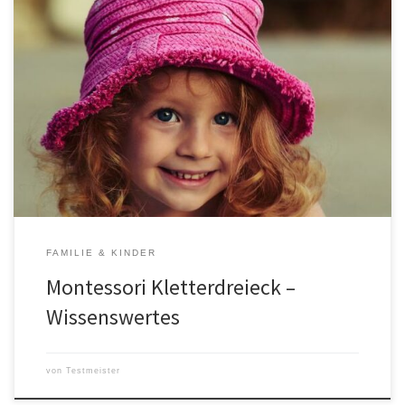
Das Kletterdreieck ist ein wichtiges Element in Montessori-
Klassenzimmern. In diesem Beitrag erfahren Sie alles, was es zu
dem Thema Montessori Kletterdreieck zu wissen gibt. Was ist das
Besondere am Kletterdreieck? Das Kletterdreieck ist ein
wesentlicher Bestandteil der Montessori-Pädagogik und dient
dazu, die Motorik und das Gleichgewicht von Kindern zu
entwickeln. […]
FAMILIE & KINDER
Montessori Kletterdreieck –
Wissenswertes
von
Testmeister