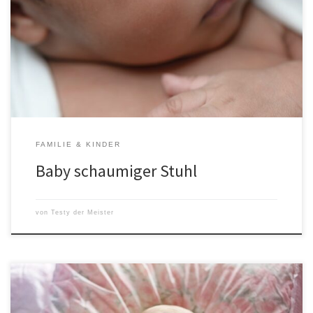
verschiedene Ursachen haben und tritt häufig in Verbindung mit
anderen Verdauungsproblemen auf. Schaumiger Stuhl zeichnet
sich durch einen hohen Anteil an Luftblasen oder Schaum aus, der
im Stuhl zu sehen ist. Was sind die Ursachen für einen schaumigen
Stuhl beim […]
FAMILIE & KINDER
Baby schaumiger Stuhl
von
Testy der Meister