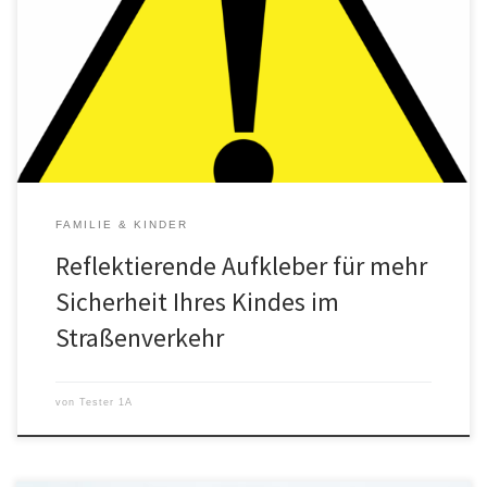
die Sicherheit deines Kindes besonders am Herzen. Gerade im
Straßenverkehr lauern viele Gefahren, vor denen du dein Kind
bestmöglich schützen möchtest. Eine einfache, aber effektive
Möglichkeit, die Sichtbarkeit und somit auch die Sicherheit deines
Kindes zu erhöhen, sind reflektierende Aufkleber. […]
FAMILIE & KINDER
Reflektierende Aufkleber für mehr
Sicherheit Ihres Kindes im
Straßenverkehr
von
Tester 1A