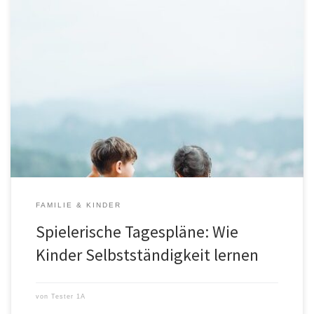
Kinder sind von Natur aus neugierig und voller Tatendrang. In
diesem spannenden Lebensabschnitt, in dem sie jeden Tag etwas
Neues entdecken, ist es besonders wichtig, ihnen Struktur zu
geben. Ein gut durchdachter Tagesplan für Kinder kann dabei
Wunder wirken. Er hilft nicht nur dabei, den Tag zu strukturieren,
sondern fördert […]
FAMILIE & KINDER
Spielerische Tagespläne: Wie
Kinder Selbstständigkeit lernen
von
Tester 1A