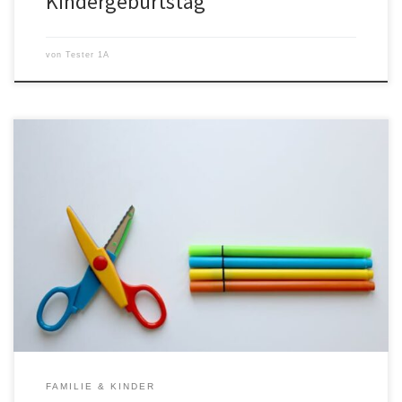
Kindergeburtstag
von
Tester 1A
Der Schulanfang ist ein aufregender Meilenstein im Leben eines
Kindes und seiner Familie. Während die Vorfreude groß ist, stellt
sich auch die Frage, welche Produkte wirklich unverzichtbar sind,
um das Kind optimal auf diesen neuen Lebensabschnitt
vorzubereiten. Eine sorgfältige Auswahl an Artikeln kann nicht nur
den Alltag des Kindes erleichtern, […]
FAMILIE & KINDER