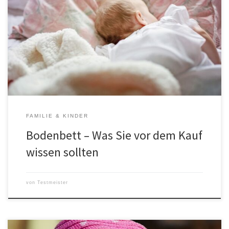
Bodenbetten gibt es in vielen verschiedenen Ausführungen. Doch
welches ist das richtige Bett für Ihr Kind? Wir geben Tipps, damit
Sie das perfekte Bodenbett finden! Was hat es mit dem
Bodenbett auf sich? Es gibt verschiedene Arten von Bodenbetten,
aber sie alle haben eines gemeinsam: Sie sind perfekt für kleine
[…]
FAMILIE & KINDER
Bodenbett – Was Sie vor dem Kauf
wissen sollten
von
Testmeister