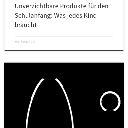
Unverzichtbare Produkte für den
Schulanfang: Was jedes Kind
braucht
von
Tester 1A
Ein unscheinbares Dokument kann das wichtigste Begleitstück
einer Schwangeren werden: Der Mutterpass. Und wie jedes
wertvolle Dokument verdient auch der Mutterpass einen
besonderen Schutz. Da kommt die Mutterpasshülle ins Spiel. Wozu
dient eine Mutterpasshülle? Schutz und Beständigkeit Die
Hauptfunktion der Mutterpasshülle ist, den Mutterpass vor
Beschädigungen, Verschmutzungen und Abnutzung zu […]