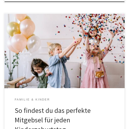
Was macht ein gutes Mitgebsel für ein Kindergeburtstag aus? Ein
Kindergeburtstag ist für die kleinen Gäste immer ein aufregendes
Ereignis. Neben Spielen, Kuchen und Geschenken für das
Geburtstagskind freuen sich die Kinder auch auf eine kleine
Überraschung zum Abschied – das Mitgebsel. Es ist eine schöne
Geste, den kleinen Gästen […]
FAMILIE & KINDER
So findest du das perfekte
Mitgebsel für jeden