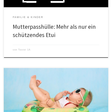
FAMILIE & KINDER
Mutterpasshülle: Mehr als nur ein
schützendes Etui
von
Tester 1A
Kinder wachsen schnell, und ihre ersten Schritte sind ein
entscheidender Moment, der oft von einer Mischung aus
Aufregung und Sorge begleitet wird. Ist der Erwerb von
Lauflernschuhen für dieses wichtige Lebensereignis gerechtfertigt
oder lediglich ein cleveres Marketinginstrument? Notwendigkeit
von Lauflernschuhen Biomechanik des Gehens Bei der Beurteilung