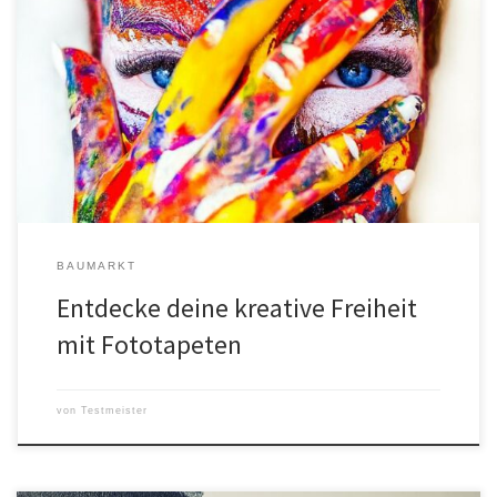
Fototapeten sind eine großartige Möglichkeit, um kreativ zu
werden und dein Zuhause zu gestalten. Eine Fototapete ist im
Grunde ein riesiges Poster, dass ein Bild oder ein Muster darstellt.
Fototapeten können eine breite Palette von Motiven umfassen,
von natürlichen Landschaften bis hin zu abstrakten Designs. Mit
Fototapeten kannst du die […]
BAUMARKT
Entdecke deine kreative Freiheit
mit Fototapeten
von
Testmeister