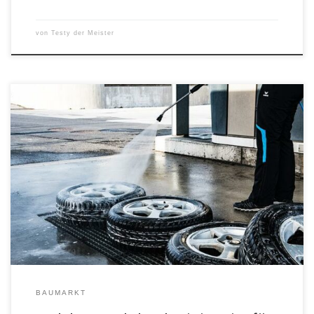
von
Testy der Meister
Ein Hochdruckreiniger ist ein unverzichtbares Werkzeug für die
Reinigung von Fahrzeugen, Gebäuden und anderen schwer
zugänglichen Stellen. Hochdruckreiniger – darauf sollten Sie
achten? Wasserdruck Ein wichtiges Merkmal eines
Hochdruckreinigers ist der Wasserdruck. Dieser sollte so hoch sein,
dass er auch hartnäckige Schmutzpartikel entfernen kann.
Allerdings sollte der Wasserdruck nicht zu […]
BAUMARKT