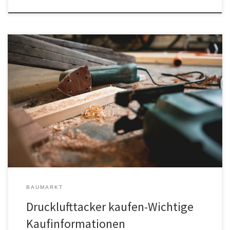
Du willst einen Drucklufttacker kaufen? Ein Drucklufttacker ist ein
Druckluftwerkzeug. Dieses kann Klammern und/oder Nägel in
unterschiedliche Materialien schießen. Kombiniert ist der
Drucklufttacker als Druckluftnagler zu erwerben. Beim
Drucklufttacker wird die Druckluft durch einen Kompressor erzeugt.
Die Klammern oder Nägel befinden sich in einem Magazin und
sind in einer Rolle […]
BAUMARKT
Drucklufttacker kaufen-Wichtige
Kaufinformationen