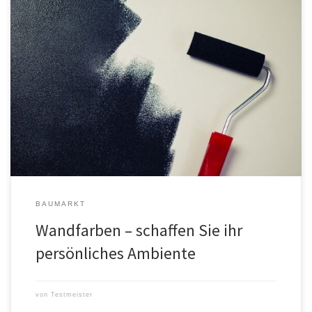
Worin bestehen die Qualitätsunterschiede bei Wandfarben? Wenn
es um die Qualität von Wandfarben geht, gibt es einige Faktoren
zu beachten. Dazu zählen die Inhaltsstoffe, die Farbe und der
Glanzgrad. Alle diese Faktoren beeinflussen die Qualität der
Wandfarben und ihre Leistung. Zunächst sollte man sich über die
Inhaltsstoffe bewusst sein, denn […]
BAUMARKT
Wandfarben – schaffen Sie ihr
persönliches Ambiente
von
Testmeister