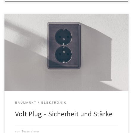
Eine Volt Plug Steckdose ist eine elektrische Steckdose, die für
den Einsatz in Europa entwickelt wurde und mit Schuko-Steckern
kompatibel ist. Sie dient zur Stromversorgung von Elektrogeräten
und ist in den meisten Wohnungen und Häusern in Europa zu
finden. Die Steckdose ist bekannt für ihre Zuverlässigkeit und
Sicherheit und wird […]
BAUMARKT
ELEKTRONIK
Volt Plug – Sicherheit und Stärke
von
Testmeister