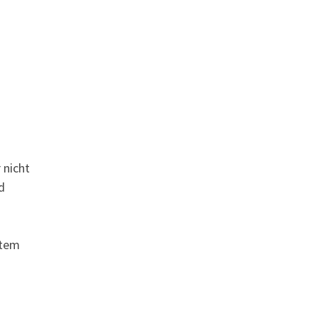
 nicht
d
stem