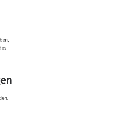
ben,
des
gen
den.
n