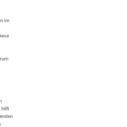
en im
Diese
erum
n
hilft
genden
s