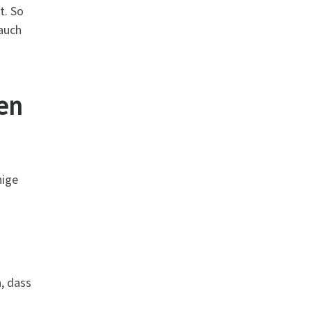
t. So
 auch
en
nige
, dass