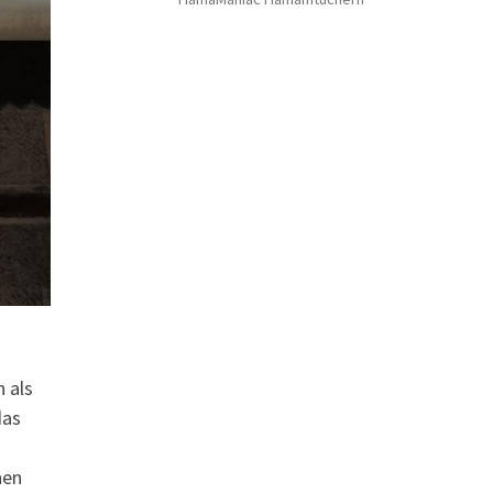
n als
das
hen