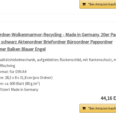
*Bei Amazon kauf
rdner-Wolkenmarmor-Recycling - Made in Germany. 20er Pa
4 schwarz Aktenordner Briefordner Büroordner Pappordner
üner Balken Blauer Engel
ualitätshebelmechanik, aufgeklebtes Rückenschild, mit Kantenschutz, m
fflochring
rmat: für DIN A4
: 28,5 x 8 x 31,8 cm (pro Ordner)
 ca. 600 Blatt (80 g/m²)
ifiziert Made in Germany
44,16 
*Bei Amazon kauf