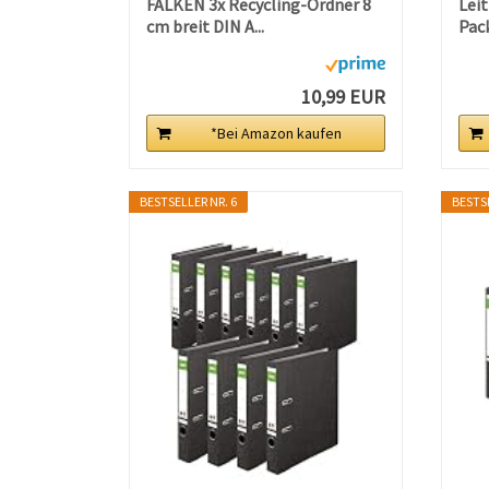
FALKEN 3x Recycling-Ordner 8
Leit
cm breit DIN A...
Pack
10,99 EUR
*Bei Amazon kaufen
BESTSELLER NR. 6
BESTSE