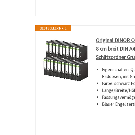
BESTSELLER NR. 2
Original DINOR O
8 cm breit DIN A
Schlitzordner Gr
Eigenschaften: Q
Radoösen, mit Gri
Farbe: schwarz Fo
Länge/Breite/Höhe
Fassungsvermögen:
Blauer Engel zert