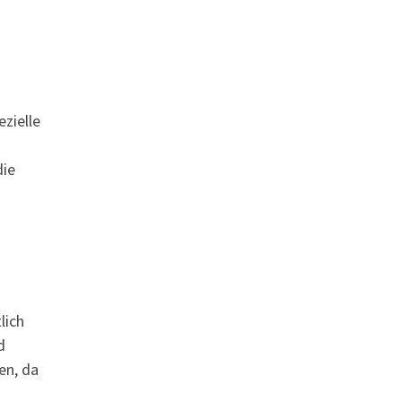
zielle
die
lich
d
en, da