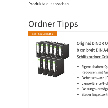
Produkte aussprechen.
Ordner Tipps
BESTSELLER NR. 1
Original DINOR O
8 cm breit DIN A
Schlitzordner Gr
Eigenschaften: Q
Radoösen, mit Gri
Farbe: schwarz | 
Länge/Breite/Höhe
Fassungsvermögen:
Blauer Engel zert