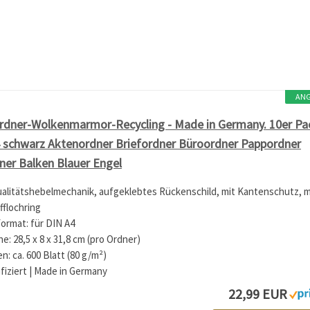
AN
rdner-Wolkenmarmor-Recycling - Made in Germany. 10er Pa
4 schwarz Aktenordner Briefordner Büroordner Pappordner
üner Balken Blauer Engel
ualitätshebelmechanik, aufgeklebtes Rückenschild, mit Kantenschutz, m
fflochring
Format: für DIN A4
: 28,5 x 8 x 31,8 cm (pro Ordner)
 ca. 600 Blatt (80 g/m²)
ifiziert | Made in Germany
22,99 EUR