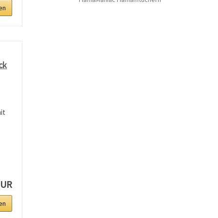
en
ck
it
EUR
en