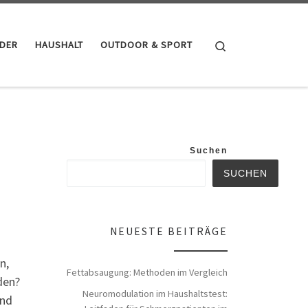
Search
NDER
HAUSHALT
OUTDOOR & SPORT
Suchen
SUCHEN
NEUESTE BEITRÄGE
n,
Fettabsaugung: Methoden im Vergleich
den?
Neuromodulation im Haushaltstest:
und