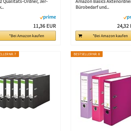
z Qualitäts-Ordner, 3er-
Amazon Basics Aktenordner
...
Bürobedarf und...
11,36 EUR
24,32
*Bei Amazon kaufen
*Bei Amazon kaufen
LLER NR. 7
BESTSELLER NR. 8