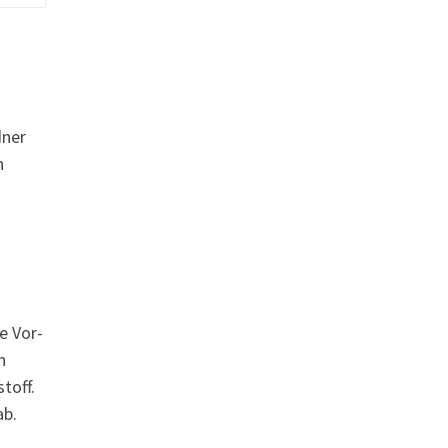
dner
n
e Vor-
n
toff.
ab.