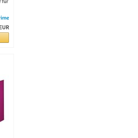
 für
 EUR