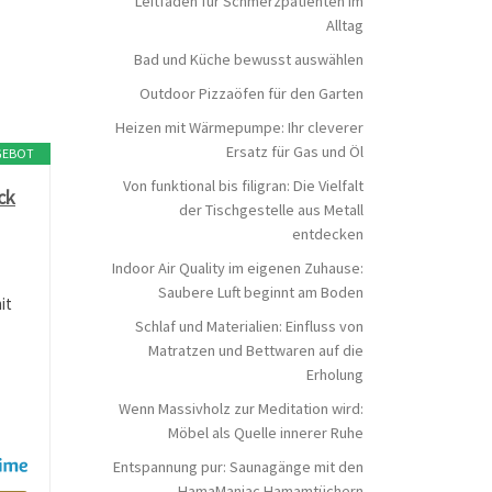
Leitfaden für Schmerzpatienten im
Alltag
Bad und Küche bewusst auswählen
Outdoor Pizzaöfen für den Garten
Heizen mit Wärmepumpe: Ihr cleverer
Ersatz für Gas und Öl
GEBOT
Von funktional bis filigran: Die Vielfalt
ck
der Tischgestelle aus Metall
entdecken
Indoor Air Quality im eigenen Zuhause:
Saubere Luft beginnt am Boden
it
Schlaf und Materialien: Einfluss von
Matratzen und Bettwaren auf die
Erholung
Wenn Massivholz zur Meditation wird:
Möbel als Quelle innerer Ruhe
Entspannung pur: Saunagänge mit den
HamaManiac Hamamtüchern