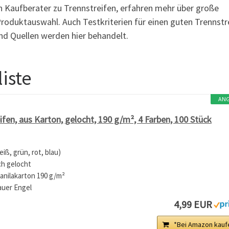
n Kaufberater zu Trennstreifen, erfahren mehr über große
 Produktauswahl. Auch Testkriterien für einen guten Trennstr
d Quellen werden hier behandelt.
iste
AN
fen, aus Karton, gelocht, 190 g/m², 4 Farben, 100 Stück
iß, grün, rot, blau)
ch gelocht
anilakarton 190 g/m²
lauer Engel
4,99 EUR
*Bei Amazon kauf