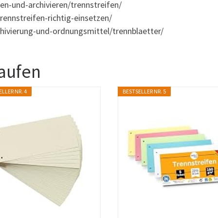
n-und-archivieren/trennstreifen/
ennstreifen-richtig-einsetzen/
hivierung-und-ordnungsmittel/trennblaetter/
kaufen
LLER NR. 4
BESTSELLER NR. 5