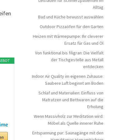
Leitfaden für Schmerzpatienten im
Alltag
eifen
Bad und Küche bewusst auswählen
Outdoor Pizzaöfen für den Garten
Heizen mit Wärmepumpe: Ihr cleverer
Ersatz für Gas und Öl
Von funktional bis filigran: Die Vielfalt
der Tischgestelle aus Metall
GEBOT
entdecken
Indoor Air Quality im eigenen Zuhause:
Saubere Luft beginnt am Boden
Schlaf und Materialien: Einfluss von
Matratzen und Bettwaren auf die
Erholung
Wenn Massivholz zur Meditation wird:
Möbel als Quelle innerer Ruhe
Entspannung pur: Saunagänge mit den
en
HamaManiac Hamamtüchern