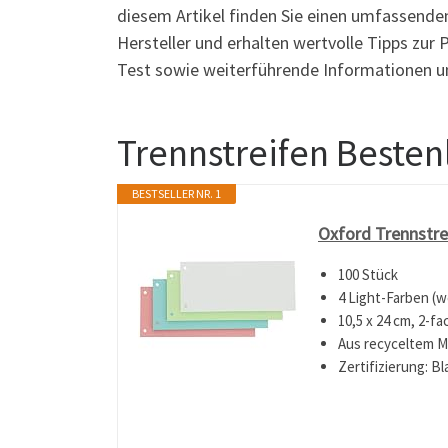
diesem Artikel finden Sie einen umfassende
Hersteller und erhalten wertvolle Tipps zur
Test sowie weiterführende Informationen un
Trennstreifen Bestenl
BESTSELLER NR. 1
Oxford Trennstrei
100 Stück
4 Light-Farben (we
10,5 x 24 cm, 2-fa
Aus recyceltem M
Zertifizierung: B