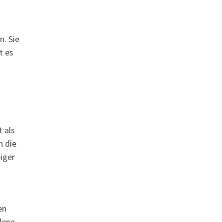
n. Sie
t es
 als
n die
iger
en
edene