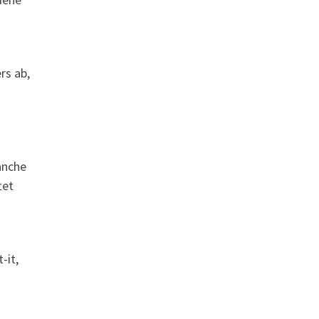
rs ab,
anche
tet
-it,