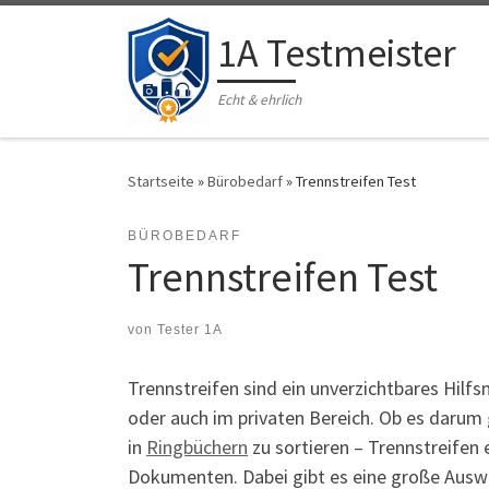
Zum Inhalt springen
1A Testmeister
Echt & ehrlich
Startseite
»
Bürobedarf
»
Trennstreifen Test
BÜROBEDARF
Trennstreifen Test
von
Tester 1A
Trennstreifen sind ein unverzichtbares Hilf
oder auch im privaten Bereich. Ob es darum
in
Ringbüchern
zu sortieren – Trennstreifen 
Dokumenten. Dabei gibt es eine große Auswa