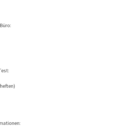
Büro:
Test:
heften)
rmationen: