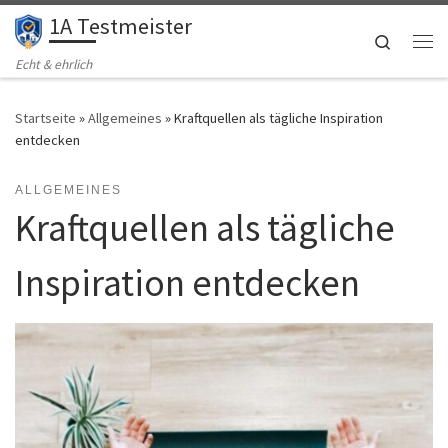
1A Testmeister
Zum Inhalt springen
Search
Me
Echt & ehrlich
Startseite
»
Allgemeines
»
Kraftquellen als tägliche Inspiration
entdecken
ALLGEMEINES
Kraftquellen als tägliche
Inspiration entdecken