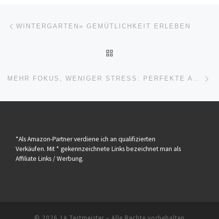
Beitragsnavigation
Vorheriger Beitrag
WINTERGARTEN» GEMÜTLICHKEIT ERLEBEN
ZURÜCK ZUR BEITRAGSL
Nä
MEHR FOKUS, WENIGER STRESS: PERFEKTE ARBEITSPLATZGESTALTUNG
*Als Amazon-Partner verdiene ich an qualifizierten
Verkäufen. Mit * gekennzeichnete Links bezeichnet man als
Affiliate Links / Werbung.
© 2026
1A Testmeister
– Alle Rechte vorbehalten