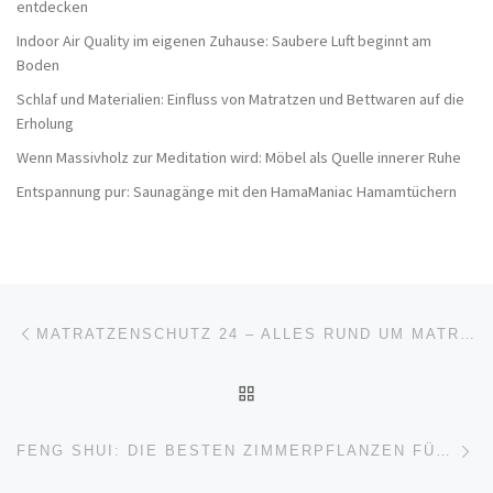
entdecken
Indoor Air Quality im eigenen Zuhause: Saubere Luft beginnt am
Boden
Schlaf und Materialien: Einfluss von Matratzen und Bettwaren auf die
Erholung
Wenn Massivholz zur Meditation wird: Möbel als Quelle innerer Ruhe
Entspannung pur: Saunagänge mit den HamaManiac Hamamtüchern
Beitragsnavigation
Vorheriger Beitrag
MATRATZENSCHUTZ 24 – ALLES RUND UM MATRATZEN, TOPPER & SCHONER
ZURÜCK ZUR BEITRAGSL
Nä
FENG SHUI: DIE BESTEN ZIMMERPFLANZEN FÜR EIN HARMONISCHES ZUHAUSE