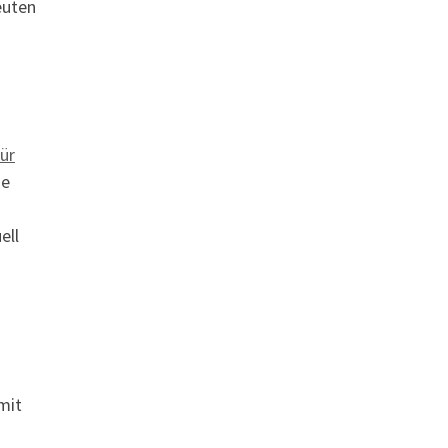
euten
ür
ne
ell
mit