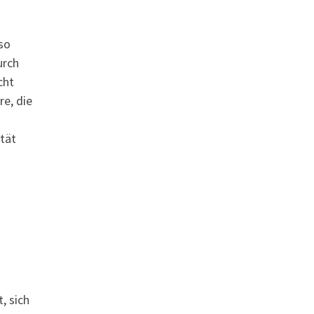
so
urch
cht
re, die
ität
s
, sich