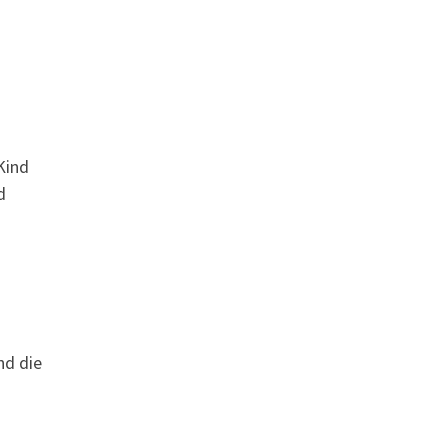
Kind
d
nd die