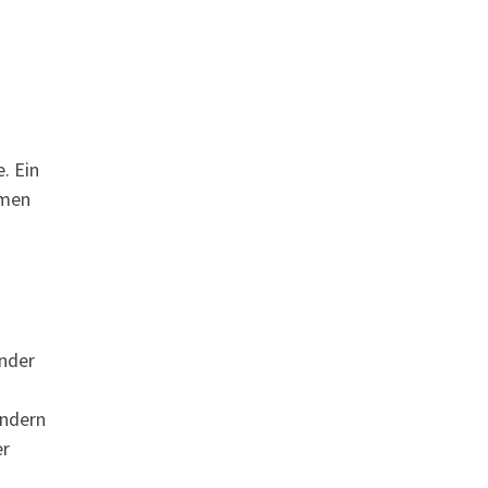
. Ein
hmen
inder
ondern
er