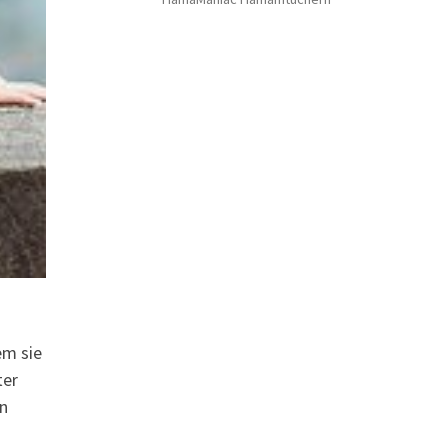
em sie
ter
rn