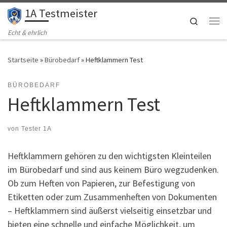
1A Testmeister
Zum Inhalt springen
Search
Me
Echt & ehrlich
Startseite
»
Bürobedarf
»
Heftklammern Test
BÜROBEDARF
Heftklammern Test
von
Tester 1A
Heftklammern gehören zu den wichtigsten Kleinteilen
im Bürobedarf und sind aus keinem Büro wegzudenken.
Ob zum Heften von Papieren, zur Befestigung von
Etiketten oder zum Zusammenheften von Dokumenten
– Heftklammern sind äußerst vielseitig einsetzbar und
bieten eine schnelle und einfache Möglichkeit, um