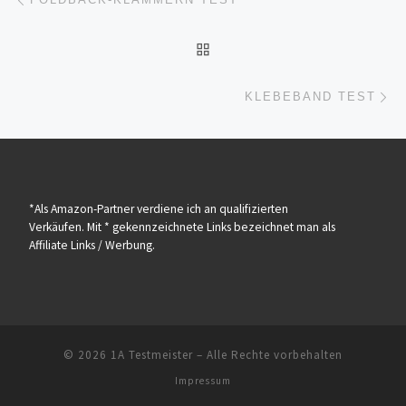
ZURÜCK ZUR BEITRAGSL
Nä
KLEBEBAND TEST
*Als Amazon-Partner verdiene ich an qualifizierten
Verkäufen. Mit * gekennzeichnete Links bezeichnet man als
Affiliate Links / Werbung.
© 2026
1A Testmeister
– Alle Rechte vorbehalten
Impressum