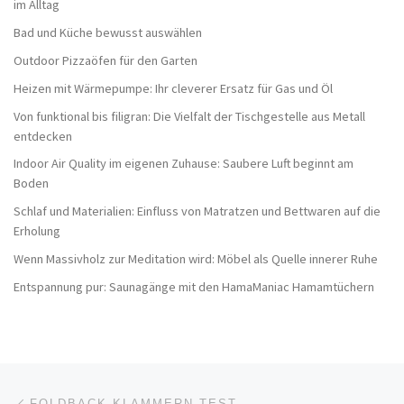
im Alltag
Bad und Küche bewusst auswählen
Outdoor Pizzaöfen für den Garten
Heizen mit Wärmepumpe: Ihr cleverer Ersatz für Gas und Öl
Von funktional bis filigran: Die Vielfalt der Tischgestelle aus Metall
entdecken
Indoor Air Quality im eigenen Zuhause: Saubere Luft beginnt am
Boden
Schlaf und Materialien: Einfluss von Matratzen und Bettwaren auf die
Erholung
Wenn Massivholz zur Meditation wird: Möbel als Quelle innerer Ruhe
Entspannung pur: Saunagänge mit den HamaManiac Hamamtüchern
Beitragsnavigation
Vorheriger Beitrag
FOLDBACK-KLAMMERN TEST