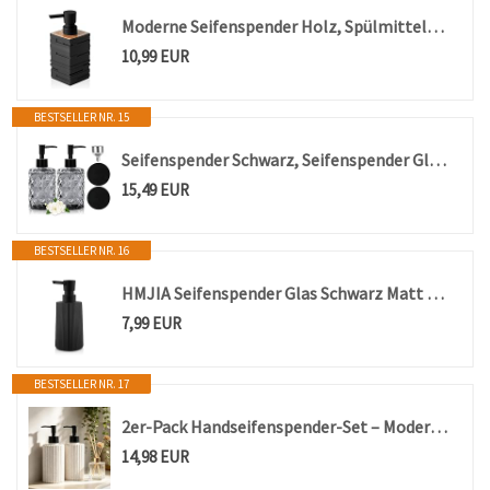
Moderne Seifenspender Holz, Spülmittelspender für Küche Bad Arbeitsplatte
10,99 EUR
BESTSELLER NR. 15
Seifenspender Schwarz, Seifenspender Glas für Badezimmer, Nachfüllbarer Pumpspender für die Küche mit Edelstahltrichter, 2 Untersetzer, 330 ml Vintage-Soap Dispenser mit Mattschwarzer Pumpe
15,49 EUR
BESTSELLER NR. 16
HMJIA Seifenspender Glas Schwarz Matt Spülmittelspender Seifenspender Küche mit Pumpspender für Arbeitsplatten für Badezimmer und Küchenspülen (1, Schwarz)
7,99 EUR
BESTSELLER NR. 17
2er-Pack Handseifenspender-Set – Moderne, gerippte, nachfüllbare Spender für Spülmittel und Geschirrspülmittel – Robuste Spender für Shampoo und Conditioner, geeignet für Bad, Küche und Waschküche
14,98 EUR