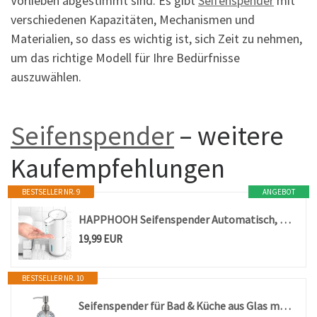
Vorlieben abgestimmt sind. Es gibt
Seifenspender
mit
verschiedenen Kapazitäten, Mechanismen und
Materialien, so dass es wichtig ist, sich Zeit zu nehmen,
um das richtige Modell für Ihre Bedürfnisse
auszuwählen.
Seifenspender
– weitere
Kaufempfehlungen
BESTSELLER NR. 9
ANGEBOT
HAPPHOOH Seifenspender Automatisch, 380ml Elektrischer Seifenspender mit Sensor Infrarot, Automatischer Seifenspender Wandmontage, USB Wiederaufladbar, IPX5 Wasserdicht für Küchen,Bad,Schule,Hotel
19,99 EUR
BESTSELLER NR. 10
Seifenspender für Bad & Küche aus Glas mit 304 rostfreier Edelstahlpumpe (grau)