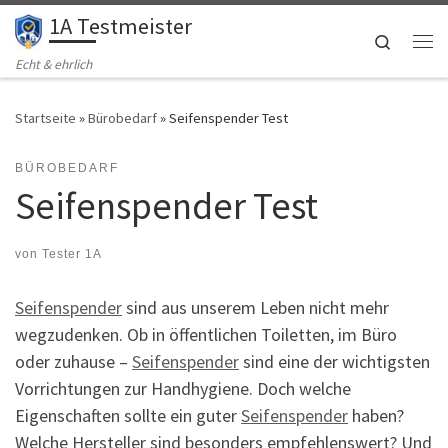
1A Testmeister
Zum Inhalt springen
Search
Me
Echt & ehrlich
Startseite
»
Bürobedarf
»
Seifenspender Test
BÜROBEDARF
Seifenspender Test
von
Tester 1A
Seifenspender
sind aus unserem Leben nicht mehr
wegzudenken. Ob in öffentlichen Toiletten, im Büro
oder zuhause –
Seifenspender
sind eine der wichtigsten
Vorrichtungen zur Handhygiene. Doch welche
Eigenschaften sollte ein guter
Seifenspender
haben?
Welche Hersteller sind besonders empfehlenswert? Und