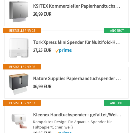
KSITEX Kommerzieller Papierhandtuchspender zur Wandmontage, Edelstahl-Handtuchspender mit Schloss, großvolumiger Halter für Multifold-Papierhandtücher für Badezimmer, Küche und öffentliche Bereiche
28,99 EUR
BESTSELLER NR. 15
ANGEBOT
Tork Xpress Mini Spender für Multifold-Handtücher Weiß H2, Einzeltuchentnahme, Elevation Design, 552100
27,35 EUR
BESTSELLER NR. 16
Nature Supplies Papierhandtuchspender aus Holz - Papierhandtuchhalter Mit Wandhalterung oder bei Tisch, für Papierhandtücher mit C-, Z- oder Interfold-Falzung
36,99 EUR
BESTSELLER NR. 17
ANGEBOT
Kleenex Handtuchspender - gefaltet/Weiß/Klein, 1er Pack (1 x 1 Stück)
Kompaktes Design: Ein Aquarius Spender für
Faltpapiertücher, weiß