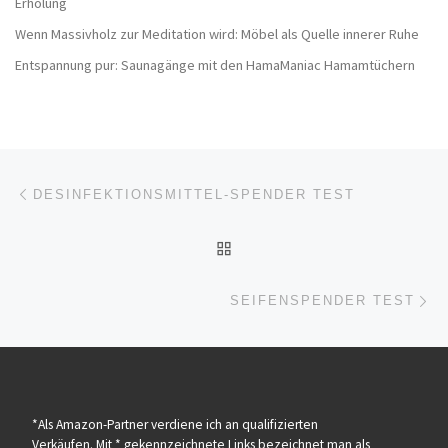
Erholung
Wenn Massivholz zur Meditation wird: Möbel als Quelle innerer Ruhe
Entspannung pur: Saunagänge mit den HamaManiac Hamamtüchern
Beitragsnavigation
Vorheriger Beitrag
DESINFEKTIONSMITTEL-SPENDER TEST
ZURÜCK ZUR BEITRAGSL
Nä
SEIFENSPENDER TEST
*Als Amazon-Partner verdiene ich an qualifizierten
Verkäufen. Mit * gekennzeichnete Links bezeichnet man als