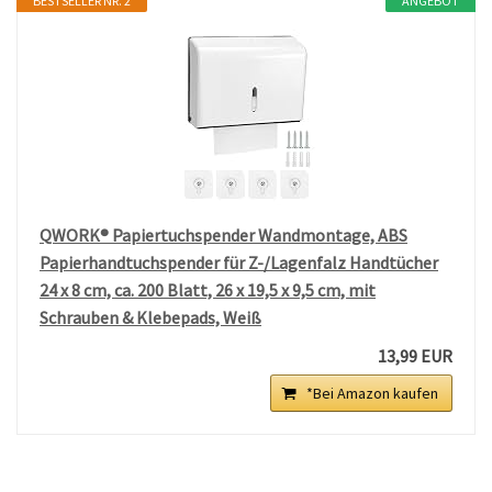
BESTSELLER NR. 2
ANGEBOT
QWORK® Papiertuchspender Wandmontage, ABS
Papierhandtuchspender für Z-/Lagenfalz Handtücher
24 x 8 cm, ca. 200 Blatt, 26 x 19,5 x 9,5 cm, mit
Schrauben & Klebepads, Weiß
13,99 EUR
*Bei Amazon kaufen