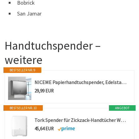
Bobrick
San Jamar
Handtuchspender –
weitere
BESTSELLER NR. 9
NICEME Papierhandtuchspender, Edelstahl Handtuchspender Abschließbar, Wandmontierter Taschentuchspender,Geeignet für Z-Falz Papierhandtücher, Bietet Platz für 250–400 Blatt
29,99 EUR
BESTSELLER NR. 10
ANGEBOT
Tork Spender für Zickzack-Handtücher Weiß H3, Elevation Design, 553000
45,64 EUR