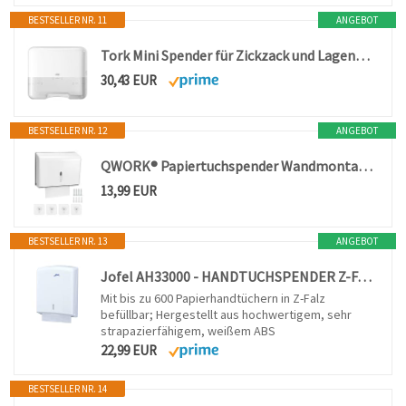
BESTSELLER NR. 11
ANGEBOT
Tork Mini Spender für Zickzack und Lagenfalz Papierhandtücher 553100, Elevation Design - Kompakter H3 Handtuchspender für Falthandtücher zur Einzelblattentnahme, weiß
30,43 EUR
BESTSELLER NR. 12
ANGEBOT
QWORK® Papiertuchspender Wandmontage, ABS Papierhandtuchspender für Z-/Lagenfalz Handtücher 24 x 8 cm, ca. 200 Blatt, 26 x 19,5 x 9,5 cm, mit Schrauben & Klebepads, Weiß
13,99 EUR
BESTSELLER NR. 13
ANGEBOT
Jofel AH33000 - HANDTUCHSPENDER Z-FALZ AZUR, Wandmontage, aus Acrylnitril-Butadien-Styrol, WEISS
Mit bis zu 600 Papierhandtüchern in Z-Falz
befüllbar; Hergestellt aus hochwertigem, sehr
strapazierfähigem, weißem ABS
22,99 EUR
BESTSELLER NR. 14