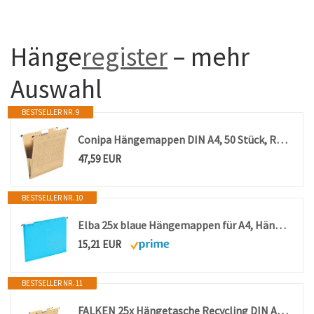
Hänge
register
– mehr
Auswahl
BESTSELLER NR. 9
Conipa Hängemappen DIN A4, 50 Stück, Recycling-Karton Braun, Blauer Engel
47,59 EUR
BESTSELLER NR. 10
Elba 25x blaue Hängemappen für A4, Hängeregister, seitlich offen, inkl. Vollsichtreitern
15,21 EUR
BESTSELLER NR. 11
FALKEN 25x Hängetasche Recycling DIN A4 mit Leinenfröschen braun