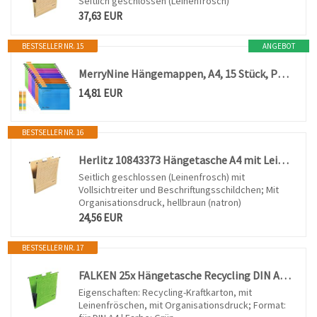
Seitlich geschlossen (Leinenfrosch)
37,63 EUR
BESTSELLER NR. 15
ANGEBOT
MerryNine Hängemappen, A4, 15 Stück, Polypropylen, Hängemappen mit Reitern und Karteneinsätzen, für Schule, Zuhause, Arbeit, Büro, Organisation (5 Farben)
14,81 EUR
BESTSELLER NR. 16
Herlitz 10843373 Hängetasche A4 mit Leinenfröschen (1 Karton)
Seitlich geschlossen (Leinenfrosch) mit
Vollsichtreiter und Beschriftungsschildchen; Mit
Organisationsdruck, hellbraun (natron)
24,56 EUR
BESTSELLER NR. 17
FALKEN 25x Hängetasche Recycling DIN A4 mit Leinenfröschen grün
Eigenschaften: Recycling-Kraftkarton, mit
Leinenfröschen, mit Organisationsdruck; Format: