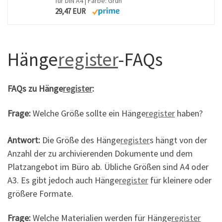
für DIN A4 | Farbe: Grün
29,47 EUR
Hänge
register
-FAQs
FAQs zu Hänge
register
:
Frage:
Welche Größe sollte ein Hänge
register
haben?
Antwort:
Die Größe des Hänge
register
s hängt von der
Anzahl der zu archivierenden Dokumente und dem
Platzangebot im Büro ab. Übliche Größen sind A4 oder
A3. Es gibt jedoch auch Hänge
register
für kleinere oder
größere Formate.
Frage:
Welche Materialien werden für Hänge
register