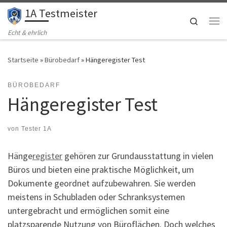
1A Testmeister
Zum Inhalt springen
Search
Me
Echt & ehrlich
Startseite
»
Bürobedarf
»
Hängeregister Test
BÜROBEDARF
Hängeregister Test
von
Tester 1A
Hänge
register
gehören zur Grundausstattung in vielen
Büros und bieten eine praktische Möglichkeit, um
Dokumente geordnet aufzubewahren. Sie werden
meistens in Schubladen oder Schranksystemen
untergebracht und ermöglichen somit eine
platzsparende Nutzung von Büroflächen. Doch welches