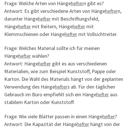
Frage: Welche Arten von Hänge
hefter
n gibt es?
Antwort: Es gibt verschiedene Arten von Hänge
hefter
n,
darunter Hänge
hefter
mit Beschriftungsfeld,
Hänge
hefter
mit Reitern, Hänge
hefter
mit
Klemmschienen oder Hänge
hefter
mit Vollsichtreiter.
Frage: Welches Material sollte ich für meinen
Hänge
hefter
wählen?
Antwort: Hänge
hefter
gibt es aus verschiedenen
Materialien, wie zum Beispiel Kunststoff, Pappe oder
Karton. Die Wahl des Materials hängt von der geplanten
Verwendung des Hänge
hefter
s ab. Für den täglichen
Gebrauch im Büro empfiehlt sich ein Hänge
hefter
aus
stabilem Karton oder Kunststoff.
Frage: Wie viele Blätter passen in einen Hänge
hefter
?
Antwort: Die Kapazität der Hänge
hefter
hängt von der