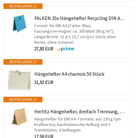
BESTSELLER NR. 12
FALKEN 25x Hängehefter Recycling DIN A4 kaufmännische Heftung blau
Format: für DIN A4 | Farbe: Blau;
Fassungsvermögen: ca. 300 Blatt (80 g/m²);
Länge/Breite: 31,8 x 23,7 cm (pro Stück ohne
Reiter, ohne Schiene)
27,83 EUR
BESTSELLER NR. 13
Hängehefter A4 chamois 50 Stück
31,92 EUR
BESTSELLER NR. 14
Herlitz Hängehefter, dreifach Trennung, UNIREG, kaufmännische Heftung, 5 Stück
Hängehefter für DIN A4- Formate; aus 230 g/qm-
Kraftkarton; kaufmännische Heftung und 3
Trennblätter, 4 Heftungen
17,56 EUR