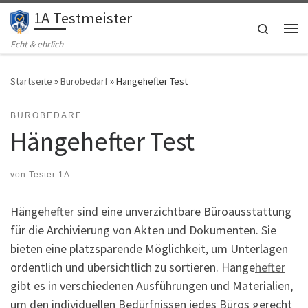
1A Testmeister
Zum Inhalt springen
Search
Me
Echt & ehrlich
Startseite
»
Bürobedarf
»
Hängehefter Test
BÜROBEDARF
Hängehefter Test
von
Tester 1A
Hänge
hefter
sind eine unverzichtbare Büroausstattung
für die Archivierung von Akten und Dokumenten. Sie
bieten eine platzsparende Möglichkeit, um Unterlagen
ordentlich und übersichtlich zu sortieren. Hänge
hefter
gibt es in verschiedenen Ausführungen und Materialien,
um den individuellen Bedürfnissen jedes Büros gerecht