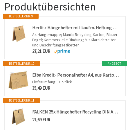
Produktübersichten
BESTSELLER NR. 9
Herlitz Hängehefter mit kaufm. Heftung UniReg/10843381 braun Inh.25
A4-Hängemappe; Manila-Recycling-Karton, Blauer
Engel; Kommerzielle Bindung; Mit Klarsichtreiter
und Beschriftungsetiketten
27,21 EUR
BESTSELLER NR. 10
ANGEBOT
Elba Kredit- Personalhefter A4, aus Karton, 4 Kfm. Heftungen, braun, 10 Stück
Lieferumfang: 10 Stück
35,49 EUR
BESTSELLER NR. 11
FALKEN 25x Hängehefter Recycling DIN A4 kaufmännische Heftung braun
21,69 EUR