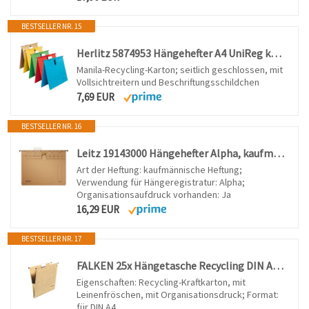
BESTSELLER NR. 15
Herlitz 5874953 Hängehefter A4 UniReg kaufmännisch, Kraftkarton, 230 g/qm (Sortiert)
Manila-Recycling-Karton; seitlich geschlossen, mit
Vollsichtreitern und Beschriftungsschildchen
7,69 EUR
BESTSELLER NR. 16
Leitz 19143000 Hängehefter Alpha, kaufmännische Heftung, Natronkarton, 10 Stück, naturbraun
Art der Heftung: kaufmännische Heftung;
Verwendung für Hängeregistratur: Alpha;
Organisationsaufdruck vorhanden: Ja
16,29 EUR
BESTSELLER NR. 17
FALKEN 25x Hängetasche Recycling DIN A4 mit Leinenfröschen braun
Eigenschaften: Recycling-Kraftkarton, mit
Leinenfröschen, mit Organisationsdruck; Format:
für DIN A4