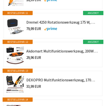
BESTSELLER NR. 11
ANGEBOT
Dremel 4250 Rotationswerkzeug 175 W, Multifunktionswerkzeug-Set mit 35 Zubehören, 175-W-Motor mit Konstantelektronik, variable Drehzahl 5.000–35.000 1/min
79,99 EUR
BESTSELLER NR. 12
ANGEBOT
Akdomart Multifunktionswerkzeug, 200W Rotationswerkzeug Feinbohrschleifer
29,96 EUR
BESTSELLER NR. 13
DEKOPRO Multifunktionswerkzeug, 170W Rotationswerkzeug mit 127 Zubehör, 6 Einstellbare Geschwindigkeiten, Verlängerbarer Mini Schleifer, Rotary Tool für Gravur, Bohren, Schneiden, Schleifen, Gravieren
33,99 EUR
BESTSELLER NR. 14