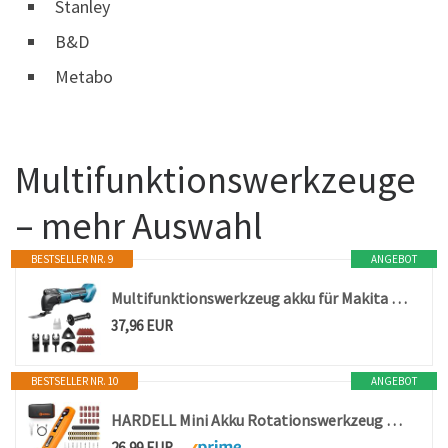
Stanley
B&D
Metabo
Multifunktionswerkzeuge
– mehr Auswahl
BESTSELLER NR. 9
ANGEBOT
Multifunktionswerkzeug akku für Makita 18V Akku (Ohne Akku), Oszillationswerkzeug Akku mit 23 Zubehör, 6 Einstellbare Geschwindigkeiten Multitool zum Entfernen, Schaben, Schneiden
37,96 EUR
BESTSELLER NR. 10
ANGEBOT
HARDELL Mini Akku Rotationswerkzeug mit LED, 5 Geschwindigkeiten (5000-18000 U/min), 3,7V Multifunktionswerkzeug Set mit 69 Zubehör, Gravurset für Resin, Holz, Glas, Basteln
26,99 EUR