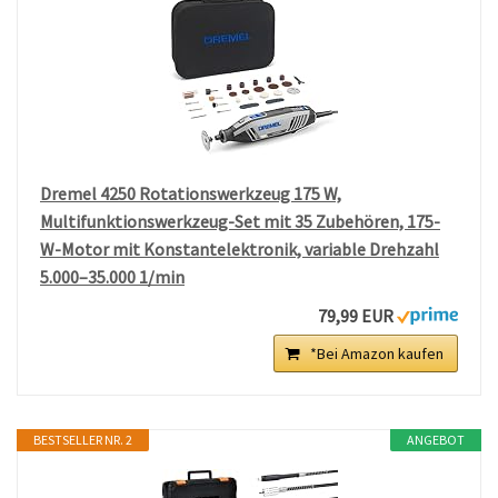
Dremel 4250 Rotationswerkzeug 175 W,
Multifunktionswerkzeug-Set mit 35 Zubehören, 175-
W-Motor mit Konstantelektronik, variable Drehzahl
5.000–35.000 1/min
79,99 EUR
*Bei Amazon kaufen
BESTSELLER NR. 2
ANGEBOT