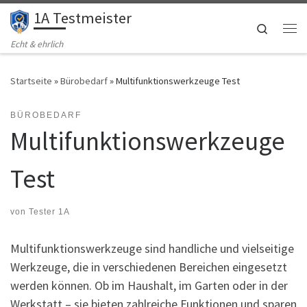
1A Testmeister
Zum Inhalt springen
Search
Me
Echt & ehrlich
Startseite
»
Bürobedarf
»
Multifunktionswerkzeuge Test
BÜROBEDARF
Multifunktionswerkzeuge
Test
von
Tester 1A
Multifunktionswerkzeuge sind handliche und vielseitige
Werkzeuge, die in verschiedenen Bereichen eingesetzt
werden können. Ob im Haushalt, im Garten oder in der
Werkstatt – sie bieten zahlreiche Funktionen und sparen