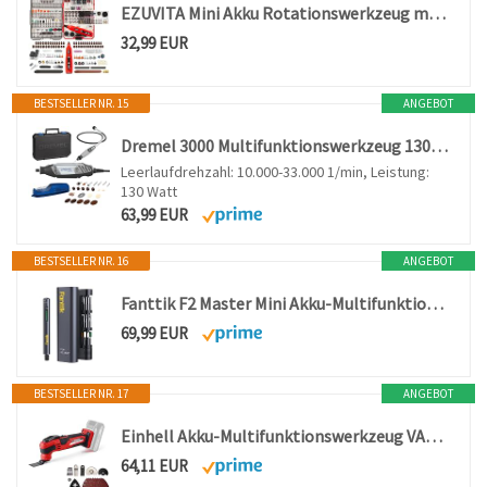
EZUVITA Mini Akku Rotationswerkzeug mit 446 Zubehör, 4V Multifunktionswerkzeug, 5-Gang-Speicherfunktion, mit 2000-mAh-Akku und LED-Licht, geeignet zum Polieren, Schleifen, Bohren, Gravieren
32,99 EUR
BESTSELLER NR. 15
ANGEBOT
Dremel 3000 Multifunktionswerkzeug 130W, Set mit 1 Aufsatz, 25 Zubehörteilen, Variable Drehzahl 10.000-33.000 U/min zum Schneiden, Schleifen, Gravieren, Polieren, Schärfen, Reinigen, Schnitzen
Leerlaufdrehzahl: 10.000-33.000 1/min, Leistung:
130 Watt
63,99 EUR
BESTSELLER NR. 16
ANGEBOT
Fanttik F2 Master Mini Akku-Multifunktionswerkzeug, NeoPulse Motor
69,99 EUR
BESTSELLER NR. 17
ANGEBOT
Einhell Akku-Multifunktionswerkzeug VARRITO
64,11 EUR