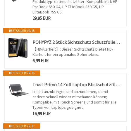
Produkttyp: datenschutzfilter; Kompatibilität: HP
ProBook 650 G4, HP EliteBook 850 G5, HP
EliteBook 755 G5
29,95 EUR
BESTSELLER NR. 15
POHYPYZ 2 Stück Sichtschutz Schutzfolie für Samsung Galaxy S24， Anti-Spy Schutzglas，Sichtschutz Displayschutz，Sichtschutzfolie，Datenschutzfilter，9H Härte，Kratzfest，Bläschenfrei
【HD-Klarheit】: Dieser Sichtschutz bietet HD-
Klarheit für ein optimales Seherlebnis.
6,99 EUR
BESTSELLER NR. 16
Trust Primo 14 Zoll Laptop Blickschutzfilter, 60° Blickwinkel
Leicht anzubringen und abzunehmen, damit
andere schnell wieder mitschauen können;
Kompatibel mit Touch Screens und somit für alle
Typen von Laptops geeignet
16,99 EUR
BESTSELLER NR. 17