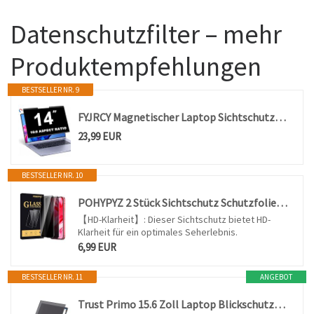
Datenschutzfilter – mehr
Produktempfehlungen
BESTSELLER NR. 9
FYJRCY Magnetischer Laptop Sichtschutzfolie für 14 Zoll 16:9 Bildschirm
23,99 EUR
BESTSELLER NR. 10
POHYPYZ 2 Stück Sichtschutz Schutzfolie für Google Pixel 9a， Anti-Spy Schutzglas，Sichtschutz Displayschutz，Sichtschutzfolie，Datenschutzfilter，9H Härte，Kratzfest，Bläschenfrei
【HD-Klarheit】: Dieser Sichtschutz bietet HD-
Klarheit für ein optimales Seherlebnis.
6,99 EUR
BESTSELLER NR. 11
ANGEBOT
Trust Primo 15.6 Zoll Laptop Blickschutzfilter, 60° Blickwinkel