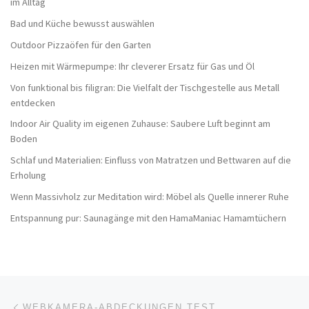
im Alltag
Bad und Küche bewusst auswählen
Outdoor Pizzaöfen für den Garten
Heizen mit Wärmepumpe: Ihr cleverer Ersatz für Gas und Öl
Von funktional bis filigran: Die Vielfalt der Tischgestelle aus Metall
entdecken
Indoor Air Quality im eigenen Zuhause: Saubere Luft beginnt am
Boden
Schlaf und Materialien: Einfluss von Matratzen und Bettwaren auf die
Erholung
Wenn Massivholz zur Meditation wird: Möbel als Quelle innerer Ruhe
Entspannung pur: Saunagänge mit den HamaManiac Hamamtüchern
Beitragsnavigation
Vorheriger Beitrag
WEBKAMERA-ABDECKUNGEN TEST