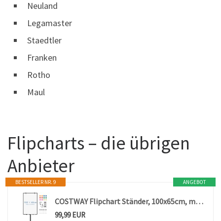
Neuland
Legamaster
Staedtler
Franken
Rotho
Maul
Flipcharts – die übrigen
Anbieter
BESTSELLER NR. 9
ANGEBOT
COSTWAY Flipchart Ständer, 100x65cm, mobiles Whiteboard auf Rollen, höhenverstellbar bis 192cm, trocken abwischbar, magnetisch, Flip Chart mit rundem Ständer, Magneten, Markern & Radierer
99,99 EUR