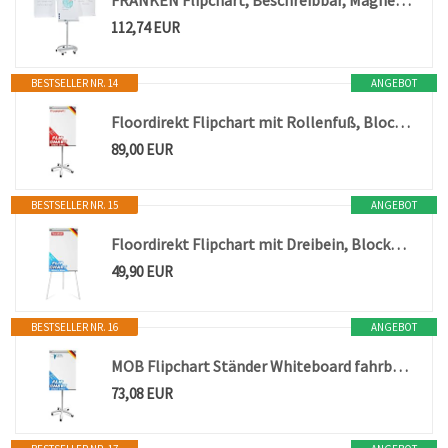
FRANKEN Flipchart, Beschreibbar, Magnetisch, Mobil, Mit Rollen und 2 Seitenarmen, Whiteboard mit Ständer, Papierhalterung und Stifteablage, 68 x 105 cm, ECO Mobil, F2400/N
112,74 EUR
BESTSELLER NR. 14
ANGEBOT
Floordirekt Flipchart mit Rollenfuß, Blockhalter & Seitenarmen - magnetisch & beschreibbar - freistehend & höhenverstellbar - Whiteboard Tafel Magnettafel - Board mit Ablageschale (Pira)
89,00 EUR
BESTSELLER NR. 15
ANGEBOT
Floordirekt Flipchart mit Dreibein, Blockhalter & Seitenarmen - magnetisch & beschreibbar - freistehend & höhenverstellbar - Whiteboard Tafel Magnettafel - Board mit Ablageschale (Coyote)
49,90 EUR
BESTSELLER NR. 16
ANGEBOT
MOB Flipchart Ständer Whiteboard fahrbar mit Rollenfuss Ständer 67x105cm | Höhenverstellbar bis 210cm, Beschreibbar, Trocken abwischbar, magnetisch Flip Chart mit Magnettafel rollbar & Armen Piranha
73,08 EUR