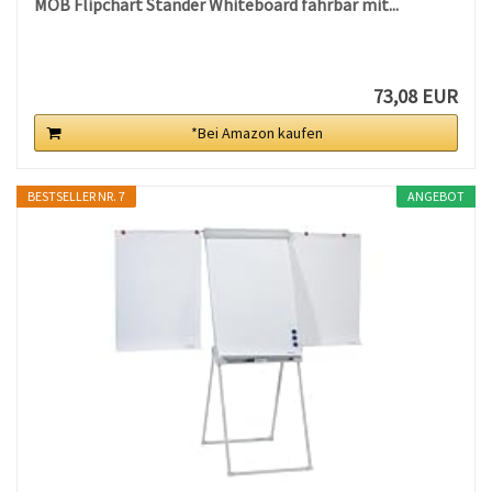
MOB Flipchart Ständer Whiteboard fahrbar mit...
73,08 EUR
*Bei Amazon kaufen
BESTSELLER NR. 7
ANGEBOT