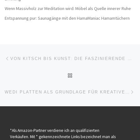
Wenn Massivholz zur Meditation wird: Möbel als Quelle innerer Ruhe
Entspannung pur: Saunagänge mit den HamaManiac Hamamtüchern
Beitragsnavigation
Vorheriger Beitrag
VON KITSCH BIS KUNST: DIE FASZINIERENDE WELT DER GARTENZWERGE
ZURÜCK ZUR BEITRAGSL
Nä
WEDI PLATTEN ALS GRUNDLAGE FÜR KREATIVE WAND- UND BODENDESIGNS
*Als Amazon-Partner verdiene ich an qualifizierten
Verkäufen. Mit * gekennzeichnete Links bezeichnet man als