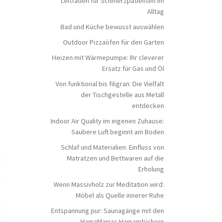
Leitfaden für Schmerzpatienten im
Alltag
Bad und Küche bewusst auswählen
Outdoor Pizzaöfen für den Garten
Heizen mit Wärmepumpe: Ihr cleverer
Ersatz für Gas und Öl
Von funktional bis filigran: Die Vielfalt
der Tischgestelle aus Metall
entdecken
Indoor Air Quality im eigenen Zuhause:
Saubere Luft beginnt am Boden
Schlaf und Materialien: Einfluss von
Matratzen und Bettwaren auf die
Erholung
Wenn Massivholz zur Meditation wird:
Möbel als Quelle innerer Ruhe
Entspannung pur: Saunagänge mit den
HamaManiac Hamamtüchern