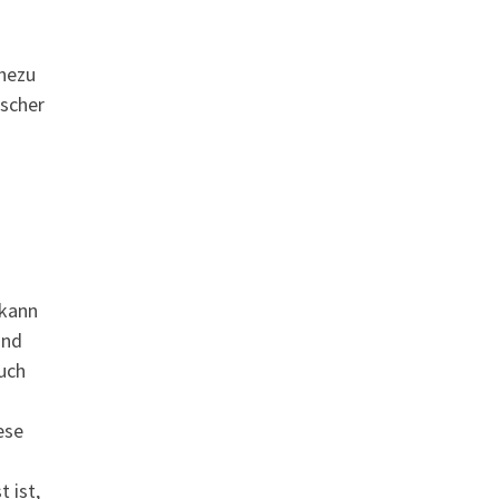
ahezu
ischer
 kann
und
uch
ese
 ist,