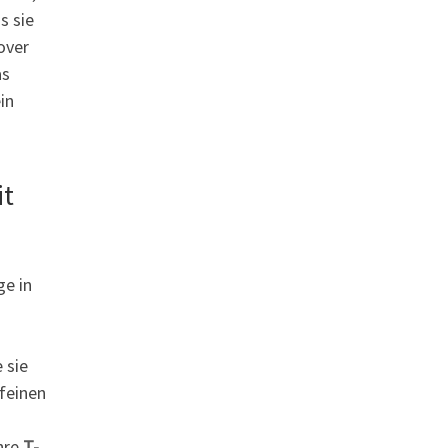
s sie
over
as
in
it
ge in
 sie
 feinen
Ihre
T-