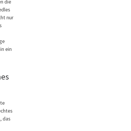
en die
edles
ht nur
s
ige
in ein
hes
kte
echtes
, das