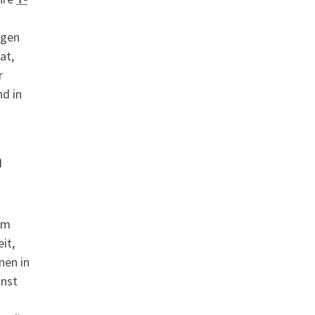
ngen
at,
r
nd in
n
em
it,
nen in
unst