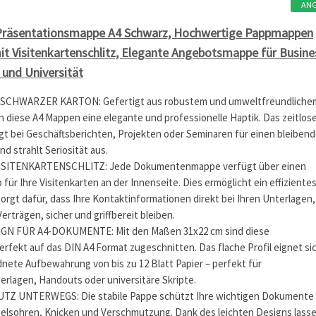
AN
Präsentationsmappe A4 Schwarz, Hochwertige Pappmappen
it Visitenkartenschlitz, Elegante Angebotsmappe für Busine
und Universität
CHWARZER KARTON: Gefertigt aus robustem und umweltfreundliche
en diese A4 Mappen eine elegante und professionelle Haptik. Das zeitlos
gt bei Geschäftsberichten, Projekten oder Seminaren für einen bleiben
nd strahlt Seriosität aus.
ISITENKARTENSCHLITZ: Jede Dokumentenmappe verfügt über einen
 für Ihre Visitenkarten an der Innenseite. Dies ermöglicht ein effiziente
rgt dafür, dass Ihre Kontaktinformationen direkt bei Ihren Unterlagen,
rträgen, sicher und griffbereit bleiben.
N FÜR A4-DOKUMENTE: Mit den Maßen 31x22 cm sind diese
fekt auf das DIN A4 Format zugeschnitten. Das flache Profil eignet si
rdnete Aufbewahrung von bis zu 12 Blatt Papier – perfekt für
rlagen, Handouts oder universitäre Skripte.
Z UNTERWEGS: Die stabile Pappe schützt Ihre wichtigen Dokumente
Eselsohren, Knicken und Verschmutzung. Dank des leichten Designs lass