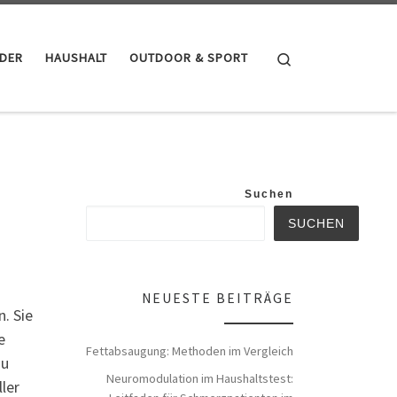
Search
NDER
HAUSHALT
OUTDOOR & SPORT
Suchen
SUCHEN
NEUESTE BEITRÄGE
. Sie
e
Fettabsaugung: Methoden im Vergleich
zu
Neuromodulation im Haushaltstest:
ler