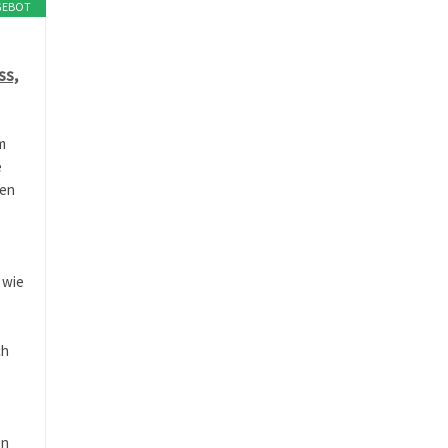
GEBOT
ss,
m
e
den
s
 wie
ch
en