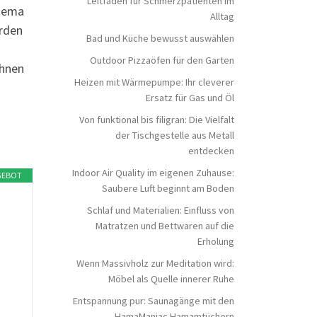
Leitfaden für Schmerzpatienten im
Thema
Alltag
erden
Bad und Küche bewusst auswählen
Outdoor Pizzaöfen für den Garten
Ihnen
Heizen mit Wärmepumpe: Ihr cleverer
Ersatz für Gas und Öl
Von funktional bis filigran: Die Vielfalt
der Tischgestelle aus Metall
entdecken
Indoor Air Quality im eigenen Zuhause:
GEBOT
Saubere Luft beginnt am Boden
Schlaf und Materialien: Einfluss von
Matratzen und Bettwaren auf die
Erholung
Wenn Massivholz zur Meditation wird:
Möbel als Quelle innerer Ruhe
Entspannung pur: Saunagänge mit den
HamaManiac Hamamtüchern