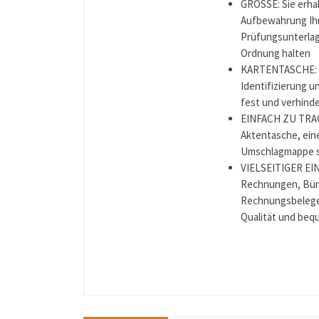
GRÖSSE: Sie erhalt
Aufbewahrung Ihr
Prüfungsunterlag
Ordnung halten
KARTENTASCHE: Ei
Identifizierung 
fest und verhinde
EINFACH ZU TRAGE
Aktentasche, eine
Umschlagmappe sc
VIELSEITIGER EI
Rechnungen, Bür
Rechnungsbelege,
Qualität und beq