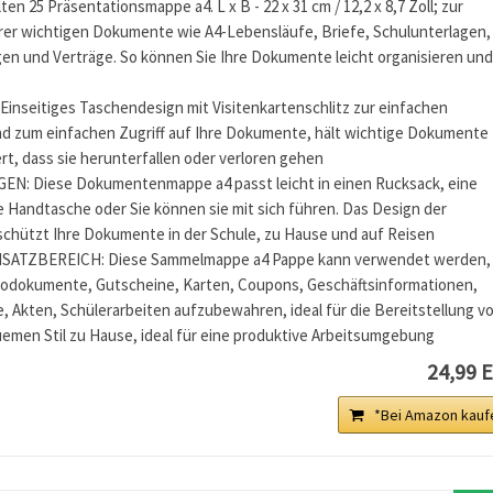
en 25 Präsentationsmappe a4. L x B - 22 x 31 cm / 12,2 x 8,7 Zoll; zur
er wichtigen Dokumente wie A4-Lebensläufe, Briefe, Schulunterlagen,
en und Verträge. So können Sie Ihre Dokumente leicht organisieren und
nseitiges Taschendesign mit Visitenkartenschlitz zur einfachen
und zum einfachen Zugriff auf Ihre Dokumente, hält wichtige Dokumente
rt, dass sie herunterfallen oder verloren gehen
N: Diese Dokumentenmappe a4 passt leicht in einen Rucksack, eine
 Handtasche oder Sie können sie mit sich führen. Das Design der
hützt Ihre Dokumente in der Schule, zu Hause und auf Reisen
NSATZBEREICH: Diese Sammelmappe a4 Pappe kann verwendet werden,
odokumente, Gutscheine, Karten, Coupons, Geschäftsinformationen,
 Akten, Schülerarbeiten aufzubewahren, ideal für die Bereitstellung v
uemen Stil zu Hause, ideal für eine produktive Arbeitsumgebung
24,99 
*Bei Amazon kauf