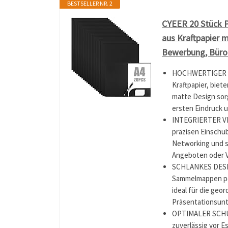
BESTSELLER NR. 2
CYEER 20 Stück 
aus Kraftpapier m
Bewerbung, Büro 
HOCHWERTIGER S
Kraftpapier, biet
matte Design sor
ersten Eindruck u
INTEGRIERTER V
präzisen Einschub
Networking und so
Angeboten oder Ve
SCHLANKES DESIG
Sammelmappen per
ideal für die geo
Präsentationsunte
OPTIMALER SCHUT
zuverlässig vor 