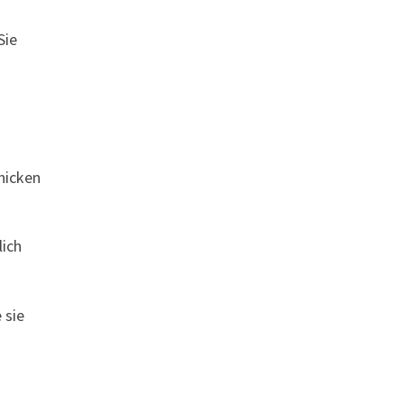
Sie
knicken
lich
 sie