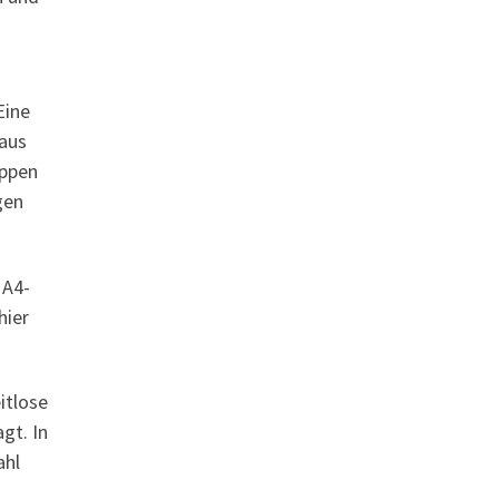
Eine
 aus
appen
gen
 A4-
hier
itlose
gt. In
ahl