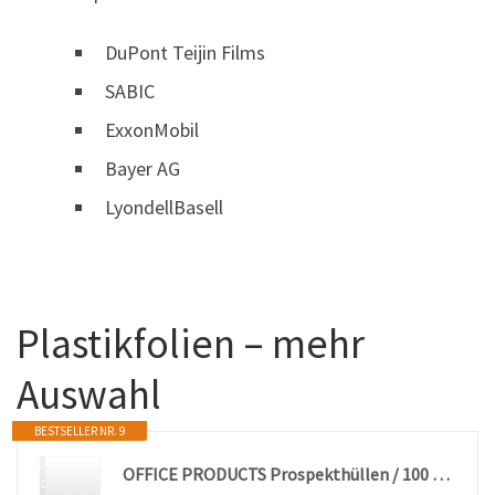
DuPont Teijin Films
SABIC
ExxonMobil
Bayer AG
LyondellBasell
Plastikfolien – mehr
Auswahl
BESTSELLER NR. 9
OFFICE PRODUCTS Prospekthüllen / 100 Stück/Din A4/ Glasklar Oben Offen Klarsichthüllen Sicht-Hüllen Gelochte Plastikhülle für Dokumente Papiere Akten Ordner/PP/Transparent 45 Mikron Dokumentenhülle