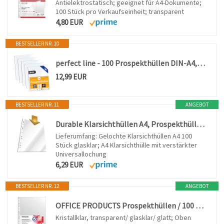
Antielektrostatisch; geeignet für A4-Dokumente;
100 Stück pro Verkaufseinheit; transparent
4,80 EUR
BESTSELLER NR. 10
perfect line - 100 Prospekthüllen DIN-A4, Klarsichtfolien Glasklar, 60 my Stark, dokumentenecht, säurefrei
12,99 EUR
BESTSELLER NR. 11
ANGEBOT
Durable Klarsichthüllen A4, Prospekthüllen, 100 Stück, glasklar, 267219
Lieferumfang: Gelochte Klarsichthüllen A4 100
Stück glasklar; A4 Klarsichthülle mit verstärkter
Universallochung
6,29 EUR
BESTSELLER NR. 12
ANGEBOT
OFFICE PRODUCTS Prospekthüllen / 100 Stück/Din A4/ Glasklar Oben Offen Klarsichthüllen Sicht-Hüllen Gelochte Plastikhülle für Dokumente Papiere Akten Ordner/PP/Transparent 30 Mikron
Kristallklar, transparent/ glasklar/ glatt; Oben