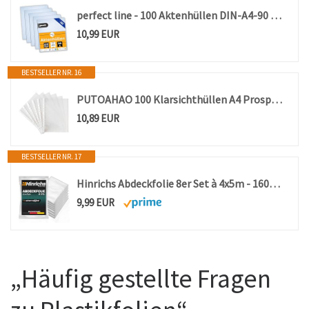
perfect line - 100 Aktenhüllen DIN-A4-90 my, transparent, genarbt - dünn, leicht & platzsparend - Top Qualität - dokumentenecht, säurefrei (100 Stück)
10,99 EUR
BESTSELLER NR. 16
PUTOAHAO 100 Klarsichthüllen A4 Prospekthüllen Klarsichtfolien,0,06mm,Whi
10,89 EUR
BESTSELLER NR. 17
Hinrichs Abdeckfolie 8er Set à 4x5m - 160m² Malerfolie extra stark & transparent - Schutzfolie für Möbel & Böden - Maler Zubehör Plastikfolie zum abdecken - HDPE Folie mit 7my Stärke
9,99 EUR
„Häufig gestellte Fragen