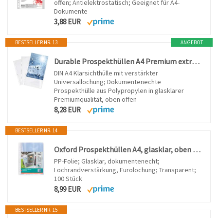
offen; Antielektrostatisch; Geeignet für A4-
Dokumente
3,88 EUR
BESTSELLER NR. 13
ANGEBOT
Durable Prospekthüllen A4 Premium extra stark, 100 Stück, glasklar, 267619
DIN A4 Klarsichthülle mit verstärkter
Universallochung; Dokumentenechte
Prospekthülle aus Polypropylen in glasklarer
Premiumqualität, oben offen
8,28 EUR
BESTSELLER NR. 14
Oxford Prospekthüllen A4, glasklar, oben offen, 100 Stück
PP-Folie; Glasklar, dokumentenecht;
Lochrandverstärkung, Eurolochung; Transparent;
100 Stück
8,99 EUR
BESTSELLER NR. 15