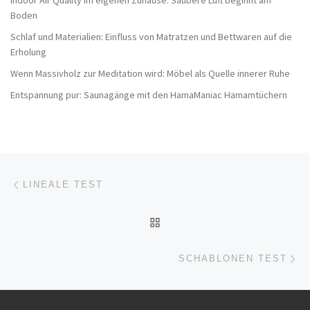
Indoor Air Quality im eigenen Zuhause: Saubere Luft beginnt am
Boden
Schlaf und Materialien: Einfluss von Matratzen und Bettwaren auf die
Erholung
Wenn Massivholz zur Meditation wird: Möbel als Quelle innerer Ruhe
Entspannung pur: Saunagänge mit den HamaManiac Hamamtüchern
Beitragsnavigation
Vorheriger Beitrag
LINEALE TEST
ZURÜCK ZUR BEITRAGSL
Nä
SCHABLONEN TEST