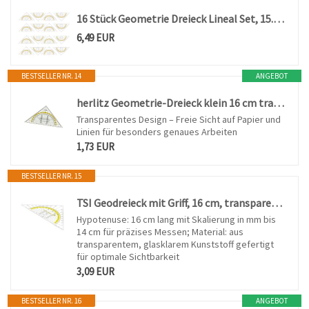
16 Stück Geometrie Dreieck Lineal Set, 15.7cm Geodreieck Geodreieck aus Kunststoff Zeichendreieck Winkelmesser Set Plastik Geometriedreieck, Geeignet für Studenten Büro Designer Malerei
6,49 EUR
BESTSELLER NR. 14
ANGEBOT
herlitz Geometrie-Dreieck klein 16 cm transparent – Kunststoff Zeichendreieck für Schule & Mathematik – Präzises Geodreieck – 1 Stück
Transparentes Design – Freie Sicht auf Papier und
Linien für besonders genaues Arbeiten
1,73 EUR
BESTSELLER NR. 15
TSI Geodreieck mit Griff, 16 cm, transparent, Art. 46318
Hypotenuse: 16 cm lang mit Skalierung in mm bis
14 cm für präzises Messen; Material: aus
transparentem, glasklarem Kunststoff gefertigt
für optimale Sichtbarkeit
3,09 EUR
BESTSELLER NR. 16
ANGEBOT