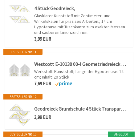
4 Stück Geodreieck,
Glasklarer Kunststoff mit Zentimeter- und
Winkelskalen für präzises Arbeiten.; 14 cm
Hypotenuse mit Tuschkante zum exakten Messen
und sauberen Linienzeichnen.
3,99 EUR
BESTSELLER NR. 11
Westcott E-10130 00-I Geometriedreieck Kunststoff, 14 cm, 20 Stück, transparent
Werkstoff: Kunststoff; Länge der Hypotenuse: 14
cm; Inhalt: 20 Stück
7,69 EUR
BESTSELLER NR. 12
Geodreieck Grundschule 4 Stück Transparentes Geometriedreieck aus bruchsicherem Kunststoff mit gelber Skala Hilfslinien stabil Winkelmesser für Büro oder Schule Geschäftsräume (4 Stück Ohne Griff)
3,99 EUR
BESTSELLER NR. 13
ANGEBOT