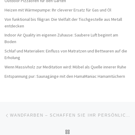
Outdoor Pizzaöfen für den Garten
Heizen mit Wärmepumpe: Ihr cleverer Ersatz für Gas und Öl
Von funktional bis filigran: Die Vielfalt der Tischgestelle aus Metall
entdecken
Indoor Air Quality im eigenen Zuhause: Saubere Luft beginnt am
Boden
Schlaf und Materialien: Einfluss von Matratzen und Bettwaren auf die
Erholung
Wenn Massivholz zur Meditation wird: Möbel als Quelle innerer Ruhe
Entspannung pur: Saunagänge mit den HamaManiac Hamamtüchern
Beitragsnavigation
Vorheriger Beitrag
WANDFARBEN – SCHAFFEN SIE IHR PERSÖNLICHES AMBIENTE
ZURÜCK ZUR BEITRAGSL