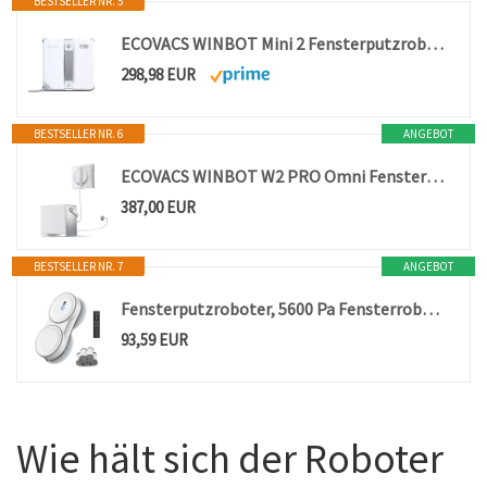
BESTSELLER NR. 5
ECOVACS WINBOT Mini 2 Fensterputzroboter mit Eckbürsten & Ultraschallzerstäubung, Ultraschlank & Leicht für Schmale Fenster, Smarte Navigation, 6 App-Modi, 10-Stufiges Sicherheitssystem
298,98 EUR
BESTSELLER NR. 6
ANGEBOT
ECOVACS WINBOT ‎W2 PRO Omni Fensterputzroboter mit 6-in-1 Multifunktionsstation, Aufladen im Betrieb, 3-Düsen-Sprühkopf, 12-Stufen-Schutz, Win-SLAM 4.0 Pfadplanung, Weiß
387,00 EUR
BESTSELLER NR. 7
ANGEBOT
Fensterputzroboter, 5600 Pa Fensterroboter mit Fernbedienung, 3 Reinigungsmodi, mit Automatische Doppel-Sprühfunktion, Intelligente Navigation, mit 60ML Tank, für Glas und Glastüren (Weiß B)
93,59 EUR
Wie hält sich der Roboter