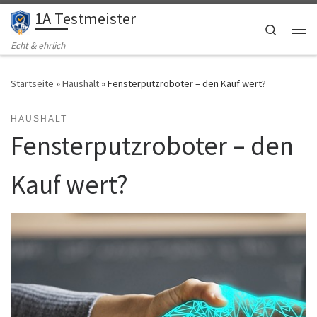
1A Testmeister
Zum Inhalt springen
Search
Me
Echt & ehrlich
Startseite
»
Haushalt
»
Fensterputzroboter – den Kauf wert?
HAUSHALT
Fensterputzroboter – den
Kauf wert?