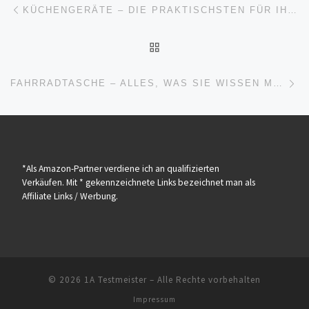
Beitragsnavigation
KÜCHENGERÄTE – DIE PRAKTISCHSTEN FÜR IHR ZUHAUSE
ZURÜCK ZUR BEITRAGSL
Nä
FAHRRADTASCHE – ALLES, WAS SIE WISSEN MÜSSEN
*Als Amazon-Partner verdiene ich an qualifizierten
Verkäufen. Mit * gekennzeichnete Links bezeichnet man als
Affiliate Links / Werbung.
© 2026
1A Testmeister
– Alle Rechte vorbehalten
Impressum