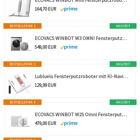
ECOVACS WINBOT Mini Fensterputzroboter, kompaktes Design, Doppel-Düsen mit Ultraschall-Zerstäubung, 9-Stufen-Schutzsystem, intelligente Pfadplanung, 4 Reinigungsmodi, Anti-Rutsch-System, Grau
164,70 EUR
BESTSELLER NR. 2
ANGEBOT
ECOVACS WINBOT W3 OMNI Fensterputzroboter mit Multifunktionsstation, Automatische Reinigung der Wischpads, Intelligente Reinigung entlang der Ränder, Sprühen mit drei Düsen, App-Steuerung
549,00 EUR
BESTSELLER NR. 3
ANGEBOT
Lubluelu Fensterputzroboter mit KI-Navigation 8kPa Saugkraft
129,99 EUR
BESTSELLER NR. 4
ANGEBOT
ECOVACS WINBOT W2S Omni Fensterputzroboter mit Multifunktionsstation, intelligenter Bis-an-den-Rand-Reinigung mit TruEdge™, Aufladen während des Betriebs, DREI Wasserdüsen, 12-stufigem Schutz
479,00 EUR