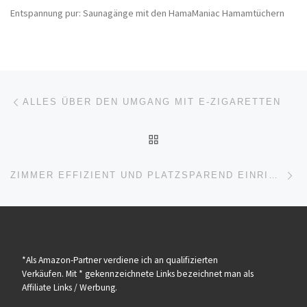
Entspannung pur: Saunagänge mit den HamaManiac Hamamtüchern
Beitragsnavigation
Vorheriger Beitrag
ALLES ÜBER DEN UMGANG MIT E-ZIGARETTEN
ZURÜCK ZUR BEITRAGSL
Nä
ZIMMER EFFIZIENT UND PLATZSPAREND EINRICHTEN
*Als Amazon-Partner verdiene ich an qualifizierten
Verkäufen. Mit * gekennzeichnete Links bezeichnet man als
Affiliate Links / Werbung.