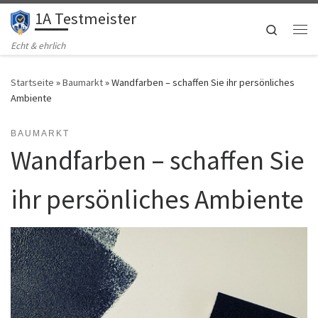
1A Testmeister
Zum Inhalt springen
Search
Me
Echt & ehrlich
Startseite
»
Baumarkt
»
Wandfarben – schaffen Sie ihr persönliches
Ambiente
BAUMARKT
Wandfarben – schaffen Sie
ihr persönliches Ambiente