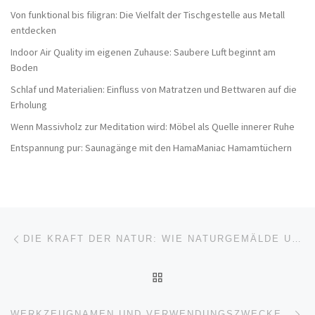
Von funktional bis filigran: Die Vielfalt der Tischgestelle aus Metall
entdecken
Indoor Air Quality im eigenen Zuhause: Saubere Luft beginnt am
Boden
Schlaf und Materialien: Einfluss von Matratzen und Bettwaren auf die
Erholung
Wenn Massivholz zur Meditation wird: Möbel als Quelle innerer Ruhe
Entspannung pur: Saunagänge mit den HamaManiac Hamamtüchern
Beitragsnavigation
Vorheriger Beitrag
DIE KRAFT DER NATUR: WIE NATURGEMÄLDE UNSER WOHLBEFINDEN IN INNENRÄUMEN VERBESSERN KÖNNEN
ZURÜCK ZUR BEITRAGSL
Nä
WERKZEUGNAMEN UND VERWENDUNGSZWECKE: EIN UMFASSENDER ÜBERBLICK