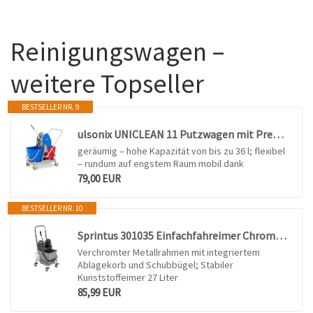
Reinigungswagen –
weitere Topseller
BESTSELLER NR. 9
ulsonix UNICLEAN 11 Putzwagen mit Presse Mop Eimer Wischer Reinigungswgen Halter Hotel 2 Eimer 40 L
geräumig – hohe Kapazität von bis zu 36 l; flexibel
– rundum auf engstem Raum mobil dank
79,00 EUR
BESTSELLER NR. 10
Sprintus 301035 Einfachfahreimer Chrom, Farbe: Verchromt
Verchromter Metallrahmen mit integriertem
Ablagekorb und Schubbügel; Stabiler
Kunststoffeimer 27 Liter
85,99 EUR