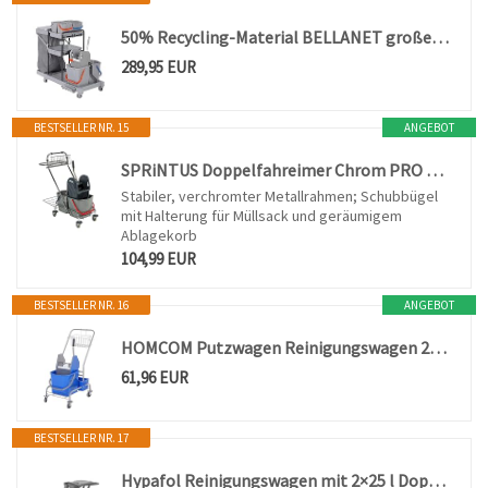
50% Recycling-Material BELLANET großer Profi Reinigungswagen für Hotel, Gastronomie und Gebäudereinigung Mehrfarbig
289,95 EUR
BESTSELLER NR. 15
ANGEBOT
SPRiNTUS Doppelfahreimer Chrom PRO 2 x 17 Liter 301081
Stabiler, verchromter Metallrahmen; Schubbügel
mit Halterung für Müllsack und geräumigem
Ablagekorb
104,99 EUR
BESTSELLER NR. 16
ANGEBOT
HOMCOM Putzwagen Reinigungswagen 25 Liter mit Wringer 4 Rollen Blau
61,96 EUR
BESTSELLER NR. 17
Hypafol Reinigungswagen mit 2×25 l Doppelfahreimer | inkl. Moppresse, Zubehörbehälter & Abfallmodul | ideal für Gebäudereinigung, Hotels, Gastronomie, Großküchen, Büros oder medizinische Einrichtungen