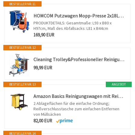
BESTSELLER NR. 11
HOMCOM Putzwagen Mopp-Presse 2x18L und 2x6L Eimern Blau Orange 93x80x97 cm
PRODUKTDETAILS: Gesamtmaße: L93 x B80 x
H97cm, Maß des Abfallsacks: L81 x B44cm
169,90 EUR
BESTSELLER NR. 12
Cleaning Trolley&Professioneller Reinigungswagen, mit Abdeckung Rollen
99,99 EUR
BESTSELLER NR. 13
ANGEBOT
Amazon Basics Reinigungswagen mit Reißverschlusstasche und 2 Ablageflächen, Schwarz/Gelb, 120 x 51 x 98cm
2 Ablageflächen für die einfache Ordnung;
Reißverschlusstasche zum einfachen Entfernen
von Müllsäcken
82,00 EUR
BESTSELLER NR. 14