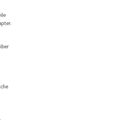
ile
pter.
iber
lche
.