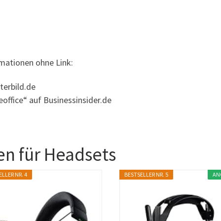
rmationen ohne Link:
terbild.de
office“ auf Businessinsider.de
n für Headsets
LLER NR. 4
BESTSELLER NR. 5
AN