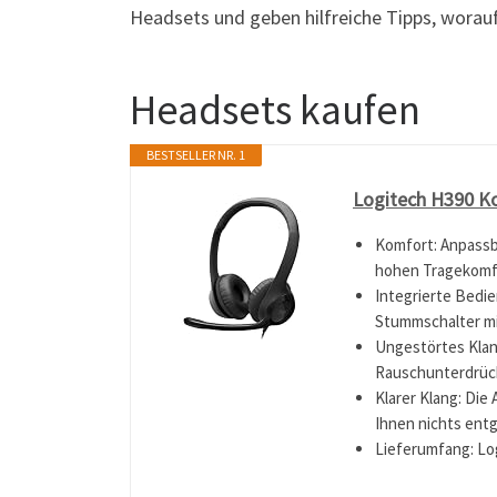
Headsets und geben hilfreiche Tipps, worau
Headsets kaufen
BESTSELLER NR. 1
Logitech H390 K
Komfort: Anpassb
hohen Tragekomfor
Integrierte Bedie
Stummschalter m
Ungestörtes Klan
Rauschunterdrück
Klarer Klang: Die
Ihnen nichts ent
Lieferumfang: Lo