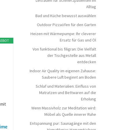
Leitfaden für Schmerzpatienten im
Alltag
Bad und Küche bewusst auswählen
Outdoor Pizzaöfen für den Garten
Heizen mit Wärmepumpe: Ihr cleverer
Ersatz für Gas und Öl
GEBOT
Von funktional bis filigran: Die Vielfalt
der Tischgestelle aus Metall
entdecken
Indoor Air Quality im eigenen Zuhause:
Saubere Luft beginnt am Boden
Schlaf und Materialien: Einfluss von
Matratzen und Bettwaren auf die
Erholung
amit
Wenn Massivholz zur Meditation wird:
Möbel als Quelle innerer Ruhe
Entspannung pur: Saunagänge mit den
HamaManiac Hamamtüchern