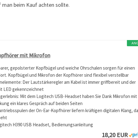
f man beim Kauf achten sollte.
AN
opfhörer mit Mikrofon
arer, gepolsterter Kopfbügel und weiche Ohrschalen sorgen für einen
t. Kopfbügel und Mikrofon der Kopfhörer sind flexibel verstellbar
nelemente: Der Lautstärkeregler am Kabel ist immer griffbereit und der
it LED gekennzeichnet
gerlebnis: Mit dem Logitech USB-Headset haben Sie Dank Mikrofon mit
ung ein klares Gespräch auf beiden Seiten
 Antriebsspulen der On-Ear-Kopfhörer liefern kräftigen digitalen Klang, d
geht
gitech H390 USB Headset, Bedienungsanleitung
18,20 EUR