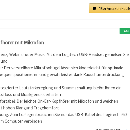
*Bei Amazon kauf
AN
fhörer mit Mikrofon
enz, Webinar oder Musik: Mit dem Logitech USB-Headset genießen Sie
ound
t: Der verstellbare Mikrofonbügel lässt sich kinderleicht für optimale
bequem positionieren und gewährleistet dank Rauschunterdrückung
ntegrierter Lautstärkereglung und Stummschaltung bleibt Ihnen ein
itsfluss und Musikgenuss erhalten
fortabel: Der leichte On-Ear-Kopfhörer mit Mikrofon und weichen
et hohen Klangund Tragekomfort
ung: Zum Loslegen brauchen Sie nur das USB-Kabel des Logitech 960
rem Computer verbinden