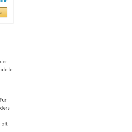
en
oder
odelle
Für
nders
 oft