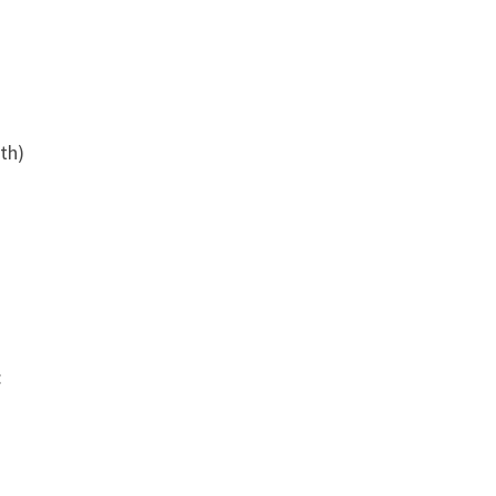
th)
: