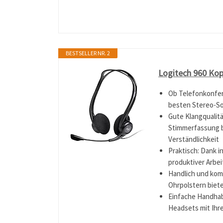
BESTSELLER NR. 2
Logitech 960 Kop
Ob Telefonkonfer
besten Stereo-S
Gute Klangqualitä
Stimmerfassung 
Verständlichkeit
Praktisch: Dank i
produktiver Arbe
Handlich und kom
Ohrpolstern biet
Einfache Handhab
Headsets mit Ih