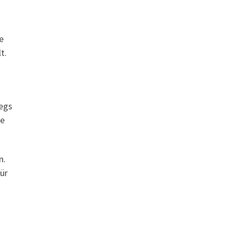
e
t.
wegs
ie
n.
ür