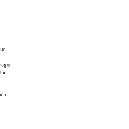
-
ür
räger
für
ben
.