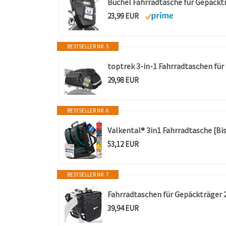
23,99 EUR
BESTSELLER NR. 5
toptrek 3-in-1 Fahrradtaschen fü
29,98 EUR
BESTSELLER NR. 6
53,12 EUR
BESTSELLER NR. 7
39,94 EUR