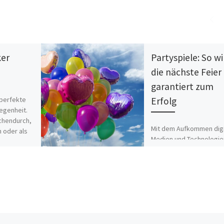
er
Partyspiele: So wi
die nächste Feier
garantiert zum
perfekte
Erfolg
egenheit.
chendurch,
Mit dem Aufkommen digi
n oder als
Medien und Technologie
ommes
könnten einige annehme
]
dass traditionelle Party
an Bedeutung verlieren.
trotz technologischer
Fortschritte bleibt der 