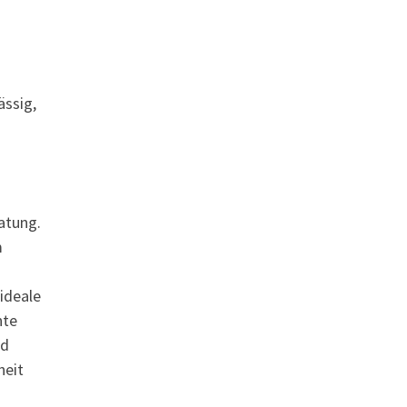
ässig,
atung.
m
ideale
nte
nd
heit