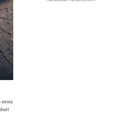
 eines
nheit