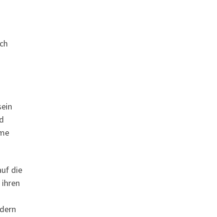
uch
sein
nd
eme
auf die
 ihren
ndern