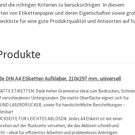
nd die richtigen Kriterien zu berücksichtigen. In diesem
rten von Etikettenpapier und deren Eigenschaften sowie gr
Checkliste für eine gute Produktqualität und Antworten auf h
 Produkte
de DIN A4 Etiketten Aufkleber, 210x297 mm, universell
TE ETIKETTEN: Dank hoher Grammatur ideal zum Bedrucken, Schnei
f verschiedenen Untergründen. Die matte Oberfläche eignet sich für
ND LASERDRUCKER, sowie für handschriftliche Beschriftungen –
 lesbar!
KSEITE FÜR LEICHTES ABLÖSEN: Jedes A4 Etikett ist mit einer
ration auf der Rückseite versehen, die das Ablösen schnell und
ht – ideal für effizientes Arbeiten und problemloses Anbringen.