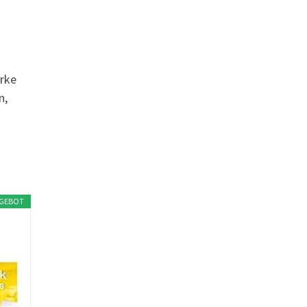
arke
n,
GEBOT