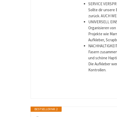
SERVICE VERSPREC
Sollte dir unsere
zurück. AUCH W
UNIVERSELL EINS
Organisieren von
Projekte wie Mar
Aufkleber, Scrapb
NACHHALTIGKEIT D
Fasern zusammeng
und schöne Hapti
Die Aufkleber wer
Kontrollen.
BESTSELLER NR. 2