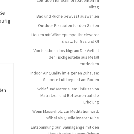
Leitfaden für Schmerzpatienten im
Alltag
oße
Bad und Küche bewusst auswählen
äufig
Outdoor Pizzaöfen für den Garten
Heizen mit Wärmepumpe: Ihr cleverer
Ersatz für Gas und Öl
Von funktional bis filigran: Die Vielfalt
der Tischgestelle aus Metall
entdecken
Indoor Air Quality im eigenen Zuhause:
Saubere Luft beginnt am Boden
Schlaf und Materialien: Einfluss von
den
Matratzen und Bettwaren auf die
Erholung
Wenn Massivholz zur Meditation wird:
Möbel als Quelle innerer Ruhe
Entspannung pur: Saunagänge mit den
HamaManiac Hamamtüchern