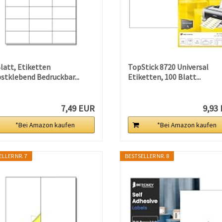
latt, Etiketten
TopStick 8720 Universal
stklebend Bedruckbar...
Etiketten, 100 Blatt...
7,49 EUR
9,93
*Bei Amazon kaufen
*Bei Amazon kaufen
LLER NR. 7
BESTSELLER NR. 8