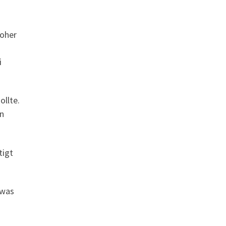
hoher
i
ollte.
en
tigt
twas