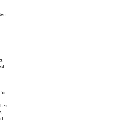
den
t.
eld
 für
chen
t
rt.