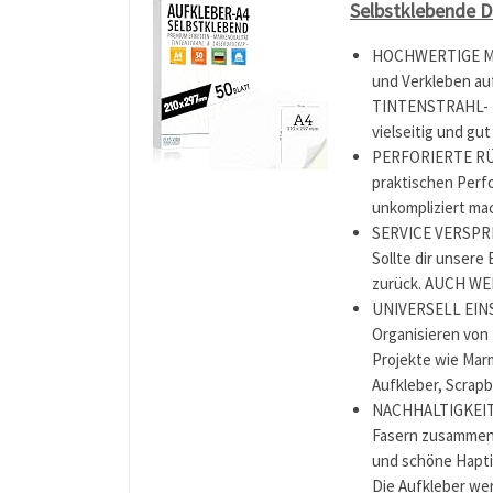
Selbstklebende D
HOCHWERTIGE MAT
und Verkleben au
TINTENSTRAHL- U
vielseitig und gut
PERFORIERTE RÜC
praktischen Perfo
unkompliziert mac
SERVICE VERSPREC
Sollte dir unsere
zurück. AUCH W
UNIVERSELL EINS
Organisieren von
Projekte wie Mar
Aufkleber, Scrapb
NACHHALTIGKEIT D
Fasern zusammeng
und schöne Hapti
Die Aufkleber wer