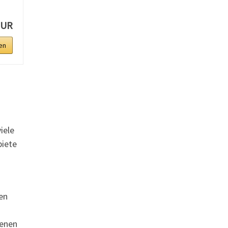
EUR
en
iele
biete
en
genen