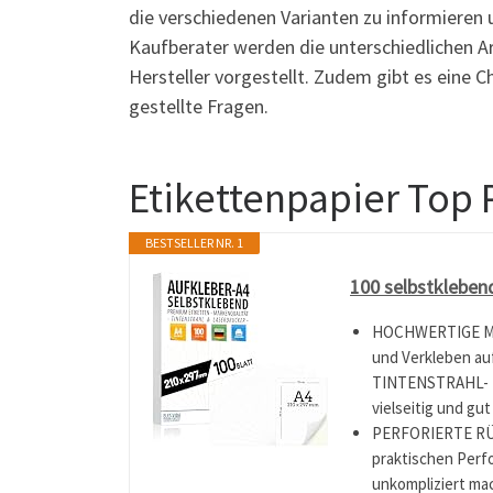
die verschiedenen Varianten zu informieren u
Kaufberater werden die unterschiedlichen A
Hersteller vorgestellt. Zudem gibt es eine 
gestellte Fragen.
Etikettenpapier Top
BESTSELLER NR. 1
100 selbstkleben
HOCHWERTIGE MAT
und Verkleben au
TINTENSTRAHL- U
vielseitig und gut
PERFORIERTE RÜC
praktischen Perfo
unkompliziert mac