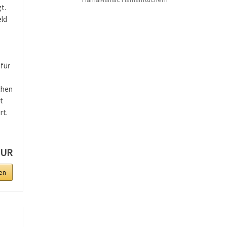
t.
eld
 für
chen
t
rt.
EUR
en