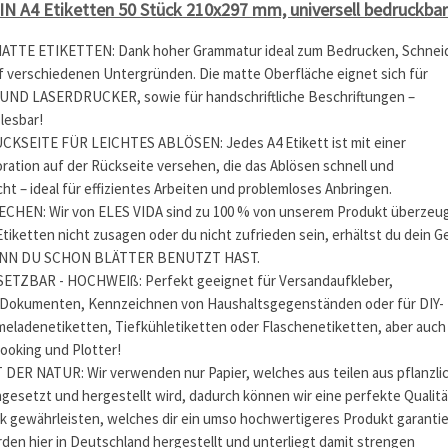
IN A4 Etiketten 50 Stück 210x297 mm, universell bedruckbar
TE ETIKETTEN: Dank hoher Grammatur ideal zum Bedrucken, Schnei
f verschiedenen Untergründen. Die matte Oberfläche eignet sich für
ND LASERDRUCKER, sowie für handschriftliche Beschriftungen –
 lesbar!
KSEITE FÜR LEICHTES ABLÖSEN: Jedes A4 Etikett ist mit einer
ration auf der Rückseite versehen, die das Ablösen schnell und
ht – ideal für effizientes Arbeiten und problemloses Anbringen.
HEN: Wir von ELES VIDA sind zu 100 % von unserem Produkt überzeug
 Etiketten nicht zusagen oder du nicht zufrieden sein, erhältst du dein G
ENN DU SCHON BLÄTTER BENUTZT HAST.
ETZBAR - HOCHWEIß: Perfekt geeignet für Versandaufkleber,
 Dokumenten, Kennzeichnen von Haushaltsgegenständen oder für DIY-
meladenetiketten, Tiefkühletiketten oder Flaschenetiketten, aber auch
ooking und Plotter!
ER NATUR: Wir verwenden nur Papier, welches aus teilen aus pflanzli
esetzt und hergestellt wird, dadurch können wir eine perfekte Qualitä
k gewährleisten, welches dir ein umso hochwertigeres Produkt garantie
den hier in Deutschland hergestellt und unterliegt damit strengen