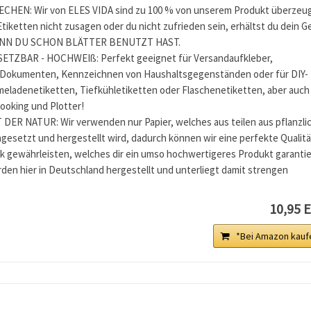
HEN: Wir von ELES VIDA sind zu 100 % von unserem Produkt überzeug
 Etiketten nicht zusagen oder du nicht zufrieden sein, erhältst du dein G
ENN DU SCHON BLÄTTER BENUTZT HAST.
ETZBAR - HOCHWEIß: Perfekt geeignet für Versandaufkleber,
 Dokumenten, Kennzeichnen von Haushaltsgegenständen oder für DIY-
meladenetiketten, Tiefkühletiketten oder Flaschenetiketten, aber auch
ooking und Plotter!
ER NATUR: Wir verwenden nur Papier, welches aus teilen aus pflanzli
esetzt und hergestellt wird, dadurch können wir eine perfekte Qualitä
k gewährleisten, welches dir ein umso hochwertigeres Produkt garantie
den hier in Deutschland hergestellt und unterliegt damit strengen
10,95 
*Bei Amazon kauf