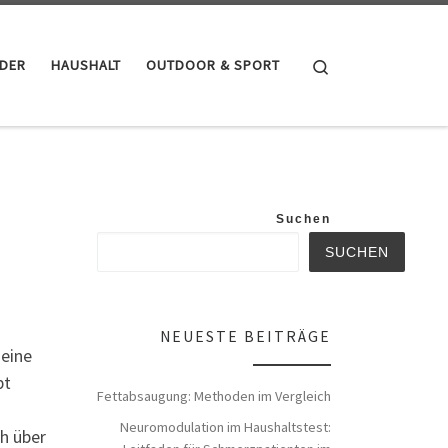
Search
NDER
HAUSHALT
OUTDOOR & SPORT
Suchen
SUCHEN
NEUESTE BEITRÄGE
 eine
bt
Fettabsaugung: Methoden im Vergleich
Neuromodulation im Haushaltstest:
ch über