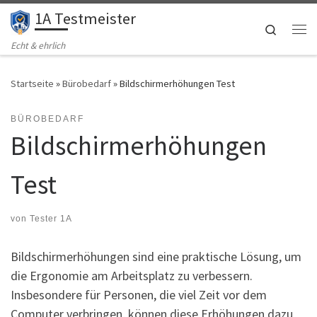
1A Testmeister
Zum Inhalt springen
Search
Me
Echt & ehrlich
Startseite
»
Bürobedarf
»
Bildschirmerhöhungen Test
BÜROBEDARF
Bildschirmerhöhungen
Test
von
Tester 1A
Bildschirmerhöhungen sind eine praktische Lösung, um
die Ergonomie am Arbeitsplatz zu verbessern.
Insbesondere für Personen, die viel Zeit vor dem
Computer verbringen, können diese Erhöhungen dazu