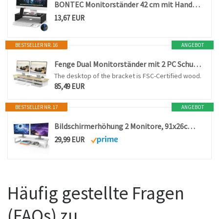
BONTEC Monitorständer 42 cm mit Handyhalter für Laptop und Drucker, Schwarz
13,67 EUR
BESTSELLER NR. 16
ANGEBOT
Fenge Dual Monitorständer mit 2 PC Schublade,Bildschirmständer,Eiche
The desktop of the bracket is FSC-Certified wood.
85,49 EUR
BESTSELLER NR. 17
ANGEBOT
Bildschirmerhöhung 2 Monitore, 91x26cm Monitor Erhöhung Schreibtisch Monitorständer Weiß Computer Monitor Stand, Monitor Riser TV PC Bildschirm Computer Ständer
29,99 EUR
Häufig gestellte Fragen
(FAQs) zu