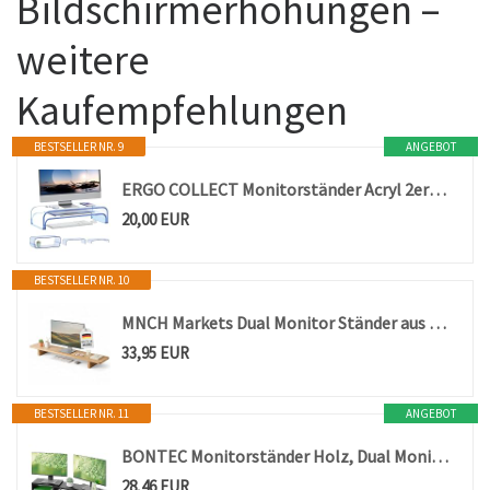
Bildschirmerhöhungen –
weitere
Kaufempfehlungen
BESTSELLER NR. 9
ANGEBOT
ERGO COLLECT Monitorständer Acryl 2er-Set, 2-Ebenen Bildschirmerhöhung Modular, PC Monitor-Erhöhung, Schreibtisch-Aufsatz für Laptop Erhöhung, Laptop Ständer Transparent für iMac, PC, Drucker (Blau)
20,00 EUR
BESTSELLER NR. 10
MNCH Markets Dual Monitor Ständer aus Holz, Ergonomische Bildschirmerhöhung, Schreibtischorganizer mit Kabeldurchlass, Naturholz Desktop Riser mit Ablagefläche für Büro und Home Office
33,95 EUR
BESTSELLER NR. 11
ANGEBOT
BONTEC Monitorständer Holz, Dual Monitor Stand Riser mit Handyhalter, Verstellbare Länge und Schwenkwinkel, Ergonomischer Monitorständer für 2 Monitore, Für Büro und Heimarbeit
28,46 EUR