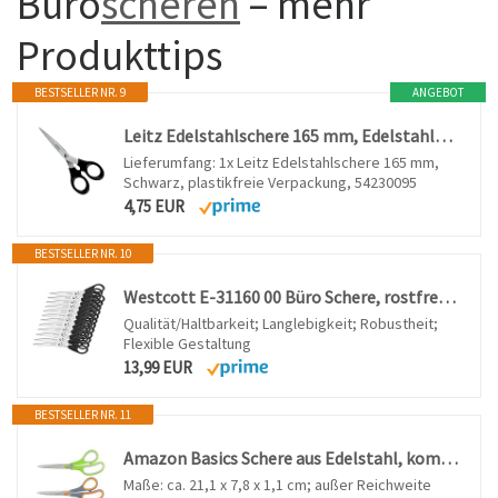
Büro
scheren
– mehr
Produkttips
BESTSELLER NR. 9
ANGEBOT
Leitz Edelstahlschere 165 mm, Edelstahlschere 165 mm in einer plastikfreien Verpackung, 54230095
Lieferumfang: 1x Leitz Edelstahlschere 165 mm,
Schwarz, plastikfreie Verpackung, 54230095
4,75 EUR
BESTSELLER NR. 10
Westcott E-31160 00 Büro Schere, rostfreie Klingen, schwarzer Kunststoff-Griff, 15.5 cm, 12 Stück
Qualität/Haltbarkeit; Langlebigkeit; Robustheit;
Flexible Gestaltung
13,99 EUR
BESTSELLER NR. 11
Amazon Basics Schere aus Edelstahl, komfortabler Griff, multifunktionales Allzweckgerät, PVD-beschichtet, 2er-Pack, Büro, Zuhause, Küche, mehrfarbig
Maße: ca. 21,1 x 7,8 x 1,1 cm; außer Reichweite