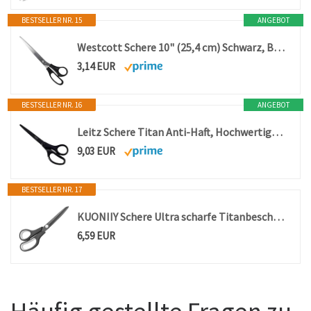
BESTSELLER NR. 15
ANGEBOT
Westcott Schere 10" (25,4 cm) Schwarz, Büroschere mit schwarzen Kunststoffgriffen, Extrascharfe Klinge, rostfreier Edelstahl, Papierschere, Haushaltsschere, Bastelschere, E-31111 00
3,14 EUR
BESTSELLER NR. 16
ANGEBOT
Leitz Schere Titan Anti-Haft, Hochwertige Haushaltsschere mit ergonomischem Griff, Klingen aus rostfreiem Stahl, Für zu Hause, Büro und Schule, Länge 18 cm, Schwarz, 54196095
9,03 EUR
BESTSELLER NR. 17
KUONIIY Schere Ultra scharfe Titanbeschichtung, weiche Komfortgriffe, Mehrzweckschere, 19,5 cm
6,59 EUR