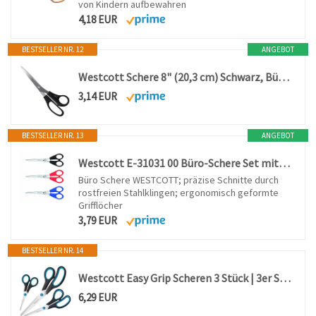
von Kindern aufbewahren
4,18 EUR
BESTSELLER NR. 12
ANGEBOT
Westcott Schere 8" (20,3 cm) Schwarz, Büroschere mit schwarzen Kunststoffgriffen, Extrascharfe Klinge, rostfreier Edelstahl, Papierschere, Haushaltsschere, Bastelschere, E-31181 00
3,14 EUR
BESTSELLER NR. 13
ANGEBOT
Westcott E-31031 00 Büro-Schere Set mit 3 Stück, 15 cm, blau/rot/schwarz
Büro Schere WESTCOTT; präzise Schnitte durch
rostfreien Stahlklingen; ergonomisch geformte
Grifflöcher
3,79 EUR
BESTSELLER NR. 14
Westcott Easy Grip Scheren 3 Stück | 3er Set Universalscheren mit Komfort-Griff | Extrascharfe & langlebige Edelstahlklinge | Schere für Basteln, Haushalt, Schule & Büro | N-90027 00
6,29 EUR