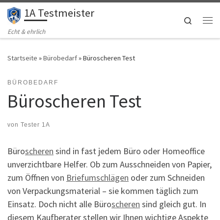
1A Testmeister
Zum Inhalt springen
Search
Me
Echt & ehrlich
Startseite
»
Bürobedarf
»
Büroscheren Test
BÜROBEDARF
Büroscheren Test
von
Tester 1A
Büro
scheren
sind in fast jedem Büro oder Homeoffice
unverzichtbare Helfer. Ob zum Ausschneiden von Papier,
zum Öffnen von
Briefumschlägen
oder zum Schneiden
von Verpackungsmaterial – sie kommen täglich zum
Einsatz. Doch nicht alle Büro
scheren
sind gleich gut. In
diesem Kaufberater stellen wir Ihnen wichtige Aspekte