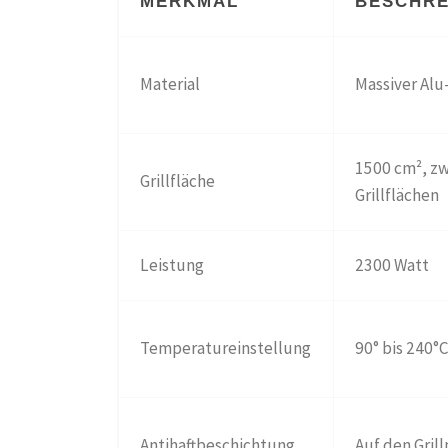
MERKMAL
BESCHR
Material
Massiver Al
1500 cm², zw
Grillfläche
Grillflächen
Leistung
2300 Watt
Temperatureinstellung
90° bis 240°
Antihaftbeschichtung
Auf den Gril