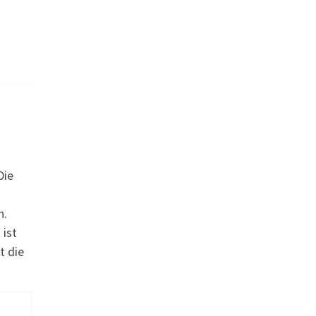
Die
n.
 ist
t die