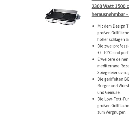
2300 Watt 1500 cm
herausnehmbar - E
Mit dem Design Ti
großen Grillfläche
höher schlagen la
Die zwei professio
+/- 10°C sind per
Erweitere deinen 
mediterrane Reze
Spiegeleier uvm. 
Die geriffelten BB
Burger und Würst
und Gemüse.
Die Low-Fett-Funk
großen Grillfläch
zum Vergnügen.