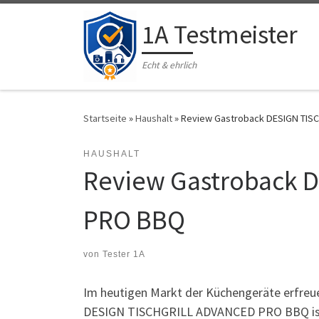
Zum Inhalt springen
1A Testmeister
Echt & ehrlich
Startseite
»
Haushalt
»
Review Gastroback DESIGN TI
HAUSHALT
Review Gastroback 
PRO BBQ
von
Tester 1A
Im heutigen Markt der Küchengeräte erfreue
DESIGN TISCHGRILL ADVANCED PRO BBQ ist ei