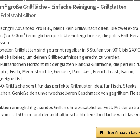
² große Grillfläche - Einfache Reinigung - Grillplatten
delstahl silber
schgrill Advanced Pro BBQ bleibt kein Grillwunsch offen. Die zwei extra
n (2 x 750cm²) ermöglichen perfekte Grillergebnisse, die jedes Grill-Herz
ssen.
nellen Grillplatten sind getrennt regelbar in 6 Stufen von 90°C bis 240°C
fekt kalibriert, um deinen Grillbedürfnissen gerecht zu werden.
kulinarischen Horizont mit der glatten Plancha-Grillfläche, die perfekt f
pte, Fisch, Meeresfrüchte, Gemüse, Pancakes, French Toast, Bacon,
geeignet ist.
Q-Grillfläche sorgt für das perfekte Grillmuster, ideal für Fisch, Steaks,
chen. Genieße den unverwechselbaren Geschmack von gegrilltem Fleis
tion ermöglicht gesundes Grillen ohne zusätzliches Fett. Mit der extra
e von ca. 1500 cm² und der antihaftbeschichteten Oberfläche wird das Gri
*Bei Amazon kauf