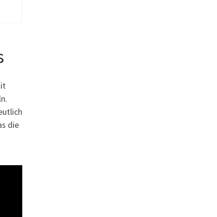
s
it
ln.
eutlich
as die