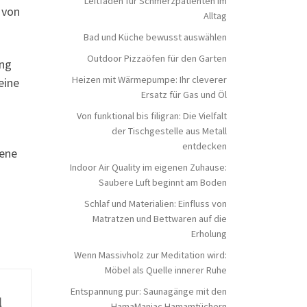
Leitfaden für Schmerzpatienten im
 von
Alltag
Bad und Küche bewusst auswählen
Outdoor Pizzaöfen für den Garten
ung
Heizen mit Wärmepumpe: Ihr cleverer
eine
Ersatz für Gas und Öl
Von funktional bis filigran: Die Vielfalt
der Tischgestelle aus Metall
entdecken
dene
Indoor Air Quality im eigenen Zuhause:
Saubere Luft beginnt am Boden
Schlaf und Materialien: Einfluss von
Matratzen und Bettwaren auf die
Erholung
Wenn Massivholz zur Meditation wird:
Möbel als Quelle innerer Ruhe
Entspannung pur: Saunagänge mit den
l
HamaManiac Hamamtüchern