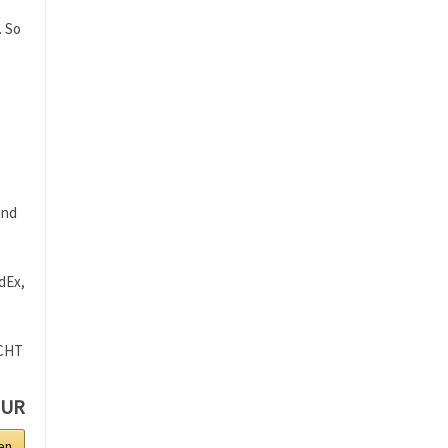
. So
und
dEx,
ICHT
EUR
en