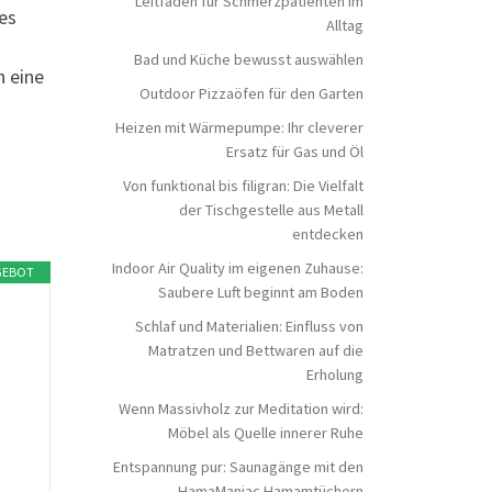
Leitfaden für Schmerzpatienten im
es
Alltag
Bad und Küche bewusst auswählen
n eine
Outdoor Pizzaöfen für den Garten
Heizen mit Wärmepumpe: Ihr cleverer
Ersatz für Gas und Öl
Von funktional bis filigran: Die Vielfalt
der Tischgestelle aus Metall
entdecken
Indoor Air Quality im eigenen Zuhause:
GEBOT
Saubere Luft beginnt am Boden
Schlaf und Materialien: Einfluss von
Matratzen und Bettwaren auf die
Erholung
Wenn Massivholz zur Meditation wird:
Möbel als Quelle innerer Ruhe
Entspannung pur: Saunagänge mit den
,
HamaManiac Hamamtüchern