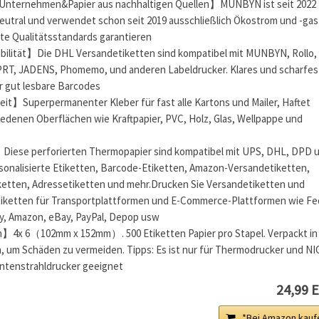
Unternehmen&Papier aus nachhaltigen Quellen】MUNBYN ist seit 2022
aneutral und verwendet schon seit 2019 ausschließlich Ökostrom und -gas
te Qualitätsstandards garantieren
ilität】Die DHL Versandetiketten sind kompatibel mit MUNBYN, Rollo,
DPRT, JADENS, Phomemo, und anderen Labeldrucker. Klares und scharfes
r gut lesbare Barcodes
eit】Superpermanenter Kleber für fast alle Kartons und Mailer, Haftet
iedenen Oberflächen wie Kraftpapier, PVC, Holz, Glas, Wellpappe und
iese perforierten Thermopapier sind kompatibel mit UPS, DHL, DPD 
rsonalisierte Etiketten, Barcode-Etiketten, Amazon-Versandetiketten,
etten, Adressetiketten und mehr.Drucken Sie Versandetiketten und
tiketten für Transportplattformen und E-Commerce-Plattformen wie Fe
sy, Amazon, eBay, PayPal, Depop usw
】4x 6（102mm x 152mm）. 500 Etiketten Papier pro Stapel. Verpackt in
n, um Schäden zu vermeiden. Tipps: Es ist nur für Thermodrucker und N
intenstrahldrucker geeignet
24,99 
*Bei Amazon kauf