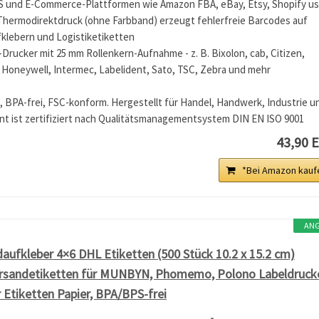
 und E-Commerce-Plattformen wie Amazon FBA, eBay, Etsy, Shopify us
Thermodirektdruck (ohne Farbband) erzeugt fehlerfreie Barcodes auf
klebern und Logistiketiketten
n-Drucker mit 25 mm Rollenkern-Aufnahme - z. B. Bixolon, cab, Citizen,
Honeywell, Intermec, Labelident, Sato, TSC, Zebra und mehr
 BPA-frei, FSC-konform. Hergestellt für Handel, Handwerk, Industrie u
ent ist zertifiziert nach Qualitätsmanagementsystem DIN EN ISO 9001
43,90 
*Bei Amazon kauf
AN
fkleber 4×6 DHL Etiketten (500 Stück 10.2 x 15.2 cm)
rsandetiketten für MUNBYN, Phomemo, Polono Labeldruck
 Etiketten Papier, BPA/BPS-frei