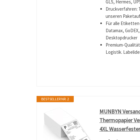
GLS, Hermes, UPS
Druckverfahren: 
unseren Paketauf
Für alle Etikette
Datamax, GoDEX, 
Desktopdrucker
Premium-Qualität,
Logistik. Labelid
BESTSELLER NR. 2
MUNBYN Versandau
Thermopapier Ve
4XL Wasserfester