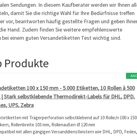
alen Sendungen. In diesem Kaufberater werden wir Ihnen all
n, damit Sie die richtige Wahl für Ihre Bedürfnisse treffen
ler vor, beantworten häufig gestellte Fragen und geben Ihne
n die Hand. Zudem finden Sie weitere empfehlenswerte
 bei einem guten Versandetiketten Test wichtig sind.
p Produkte
AN
detiketten 100 x 150 mm - 5.000 Etiketten, 10 Rollen à 500
| Stark selbstklebende Thermodirekt-Labels für DHL, DPD,
es, UPS, Zebra
tetiketten mit Trägerperforation selbstklebend auf 10 Rolle/n 100 x 150
kern, Rollenbreite 103 mm, Rollenaußen-Ø 120 mm
mpatibel mit allen gängigen Versanddienstleistern wie DHL, DPD, Fedex