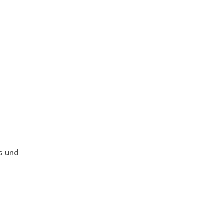
,
ts und