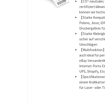
【CO²-neutrales 
zertifiziert klim
können wir höchs
【Starke Kompatib
Polono, Jiose, i
Druckergebnis fü
【Starke Klebrigk
sicher auf versch
Umschlägen
【Multifunktion】D
auch ideal für pe
eBay-Versandetik
Internet-Porto E
UPS, Shopify, Et
【Spezifikationen
einem Kraftkarto
für Laser- oder T