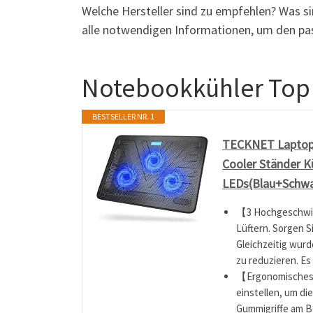
Welche Hersteller sind zu empfehlen? Was sin
alle notwendigen Informationen, um den pas
Notebookkühler Top
BESTSELLER NR. 1
TECKNET Laptop K
Cooler Ständer K
LEDs(Blau+Schwa
【3 Hochgeschwind
Lüftern. Sorgen S
Gleichzeitig wur
zu reduzieren. Es
【Ergonomisches 
einstellen, um di
Gummigriffe am B