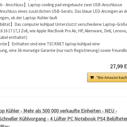
b - Anschluss】Laptop cooling pad eingebaute zwei USB-Anschlüsse
Anschluss eines zusätzlichen USB-Geräts. Das blaue LED-Anzeigen an d
igen, ob der Laptop-Kühler läuft
bilität】Das computer kühlpad Unterstützt verschiedene Laptop-Größ
,6 16 17 17,3 Zoll, wie Apple MacBook Pro Air, HP, Alienware, Dell, Lenovo
bel enthaltet)
ntie】Enthalten sind eine TECKNET laptop kühlpad eine
ng, eine 36-monatige Garantie (nur nach Registrierung) sowie freundli
27,99 
*Bei Amazon kauf
p Kühler - Mehr als 500 000 verkaufte Einheiten - NEU -
Schneller Kühlvorgang - 4 Lüfter PC Notebook PS4 Belüftete
 Blau