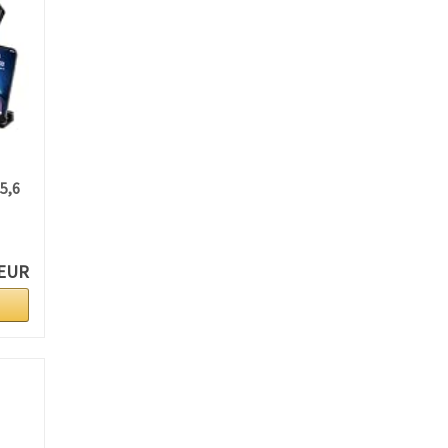
5,6
 EUR