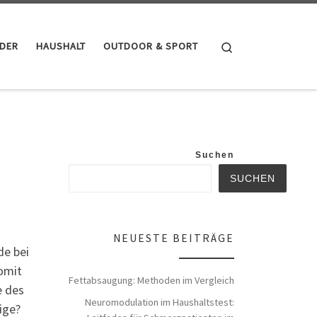
Search
NDER
HAUSHALT
OUTDOOR & SPORT
Suchen
SUCHEN
NEUESTE BEITRÄGE
de bei
omit
Fettabsaugung: Methoden im Vergleich
e des
Neuromodulation im Haushaltstest:
ige?