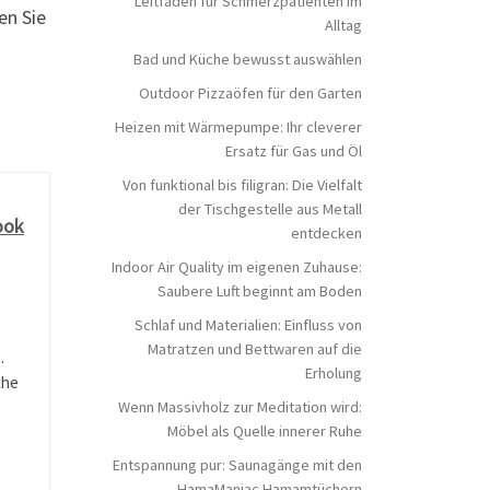
Leitfaden für Schmerzpatienten im
en Sie
Alltag
Bad und Küche bewusst auswählen
Outdoor Pizzaöfen für den Garten
Heizen mit Wärmepumpe: Ihr cleverer
Ersatz für Gas und Öl
Von funktional bis filigran: Die Vielfalt
der Tischgestelle aus Metall
ook
entdecken
Indoor Air Quality im eigenen Zuhause:
Saubere Luft beginnt am Boden
Schlaf und Materialien: Einfluss von
Matratzen und Bettwaren auf die
.
Erholung
che
Wenn Massivholz zur Meditation wird:
Möbel als Quelle innerer Ruhe
Entspannung pur: Saunagänge mit den
HamaManiac Hamamtüchern