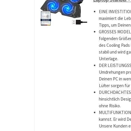
EINE INVESTITION.
maximiert die Le
Tipps, um Deinen
GROSSES MODELL. D
folgenden Größen:
des Cooling Pads 
stabil und wird g
Unterlage.
DER LEISTUNGSST
Umdrehungen pro M
Deinen PC in wen
Lüfter sorgen fü
DURCHDACHTES D
hinsichtlich Desi
ohne Risiko.
MULTIFUNKTIONAL.
kannst. Er wird D
Unsere Kunden er