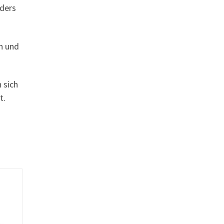
nders
n und
 sich
t.