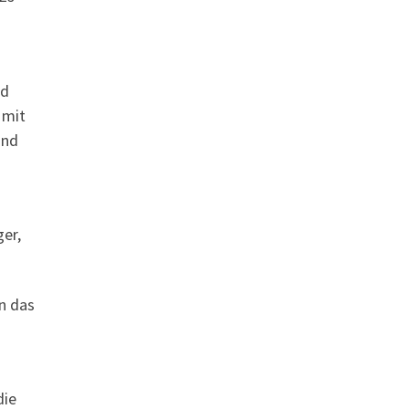
nd
 mit
ind
ger,
an das
die