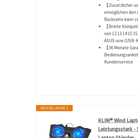
【Zusatzlicher us
ermöglichen den 
Rückseite kann ze
【Breite Kompati
von 12 13 14 15 15
ASUS usw (USB-Ka
【36 Monate Gara
Bedienungsanleitu
Kundenservice
BESTSELLER NR. 2
KLIM® Wind Lapto
Leistungsstark - 
Laptop Ständer -