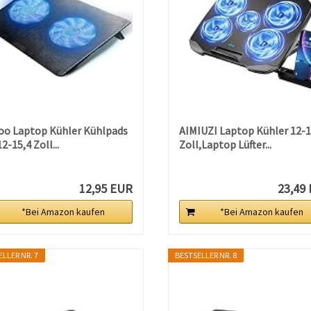
oo Laptop Kühler Kühlpads
AIMIUZI Laptop Kühler 12-1
12-15,4 Zoll...
Zoll,Laptop Lüfter...
12,95 EUR
23,49
*Bei Amazon kaufen
*Bei Amazon kaufen
LLER NR. 7
BESTSELLER NR. 8