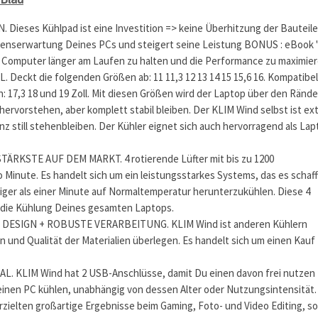
 Dieses Kühlpad ist eine Investition => keine Überhitzung der Bauteile
benserwartung Deines PCs und steigert seine Leistung BONUS : eBook 
 Computer länger am Laufen zu halten und die Performance zu maximier
eckt die folgenden Größen ab: 11 11,3 12 13 14 15 15,6 16. Kompatibel
 17,3 18 und 19 Zoll. Mit diesen Größen wird der Laptop über den Ränd
hervorstehen, aber komplett stabil bleiben. Der KLIM Wind selbst ist ex
anz still stehenbleiben. Der Kühler eignet sich auch hervorragend als La
ÄRKSTE AUF DEM MARKT. 4 rotierende Lüfter mit bis zu 1200
inute. Es handelt sich um ein leistungsstarkes Systems, das es schaff
iger als einer Minute auf Normaltemperatur herunterzukühlen. Diese 4
r die Kühlung Deines gesamten Laptops.
ESIGN + ROBUSTE VERARBEITUNG. KLIM Wind ist anderen Kühlern
gn und Qualität der Materialien überlegen. Es handelt sich um einen Kauf
 KLIM Wind hat 2 USB-Anschlüsse, damit Du einen davon frei nutzen
einen PC kühlen, unabhängig von dessen Alter oder Nutzungsintensität.
zielten großartige Ergebnisse beim Gaming, Foto- und Video Editing, s