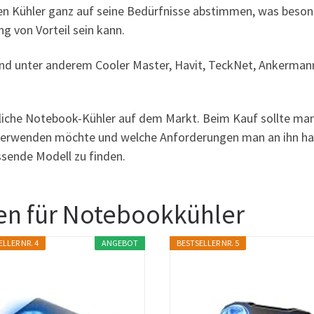
en Kühler ganz auf seine Bedürfnisse abstimmen, was beso
 von Vorteil sein kann.
ind unter anderem Cooler Master, Havit, TeckNet, Ankerman
liche Notebook-Kühler auf dem Markt. Beim Kauf sollte man
verwenden möchte und welche Anforderungen man an ihn ha
ssende Modell zu finden.
en für Notebookkühler
LLER NR. 4
ANGEBOT
BESTSELLER NR. 5