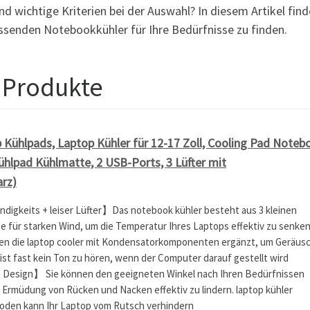
d wichtige Kriterien bei der Auswahl? In diesem Artikel find
senden Notebookkühler für Ihre Bedürfnisse zu finden.
 Produkte
ühlpads, Laptop Kühler für 12-17 Zoll, Cooling Pad Noteb
ühlpad Kühlmatte, 2 USB-Ports, 3 Lüfter mit
rz)
igkeits + leiser Lüfter】Das notebook kühler besteht aus 3 kleinen
ie für starken Wind, um die Temperatur Ihres Laptops effektiv zu senken
den die laptop cooler mit Kondensatorkomponenten ergänzt, um Geräus
 ist fast kein Ton zu hören, wenn der Computer darauf gestellt wird
Design】 Sie können den geeigneten Winkel nach Ihren Bedürfnissen
e Ermüdung von Rücken und Nacken effektiv zu lindern. laptop kühler
oden kann Ihr Laptop vom Rutsch verhindern