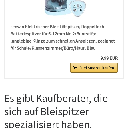
tenwin Elektrischer Bleistiftspitzer, Doppelloch-
Batteriespitzer für 6-12mm No.2/Buntstifte,
langlebige Klinge zum schnellen Anspitzen, geeignet
für Schule/Klassenzimmer/Büro/Haus, Blau
9,99 EUR
*Bei Amazon kaufen
Es gibt Kaufberater, die
sich auf Bleispitzer
spezialisiert haben.