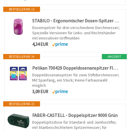
BESTSELLER NR. 13
STABILO - Ergonomischer Dosen-Spitzer - EASYsharpener 3 in 1
Dosenspitzer für drei verschiedene Durchmesser;
Spezielle Versionen für Links- und Rechtshänder
mit innovativen Griffmulden
4,34 EUR
BESTSELLER NR. 14
ANGEBOT
Pelikan 700429 Doppeldosenanspitzer Flower, 1 Stück, farbig sortiert - keine Farbauswahl möglich!
Doppeldosenanspitzer für zwei Stiftdurchmesser;
Mit Spanfang, ein Stück; Keine Farbauswahl
möglich
3,09 EUR
BESTSELLER NR. 15
FABER-CASTELL - Doppelspitzer 9000 Grün
Doppelspitzdose für Standard- und Jumbostifte;
mit titanbeschichtetem Spitzermesser; für