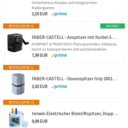
Sicherheitsschraube und integriertem
Radiergummi
3,50 EUR
BESTSELLER NR. 10
ANGEBOT
FABER-CASTELL - Anspitzer mit Kurbel Schwarz
KOMPAKT & PRAKTISCH: Platzsparendes Gehäuse,
leicht zu transportieren und aufzubewahren
7,99 EUR
BESTSELLER NR. 11
FABER-CASTELL - Dosenspitzer Grip 2001 3in1
3,92 EUR
BESTSELLER NR. 12
tenwin Elektrischer Bleistiftspitzer, Doppelloch-Batteriespitzer für 6-12mm No.2/Buntstifte, langlebige Klinge zum schnellen Anspitzen, geeignet für Schule/Klassenzimmer/Büro/Haus, Blau
9,99 EUR