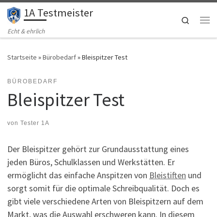
1A Testmeister
Zum Inhalt springen
Search
Me
Echt & ehrlich
Startseite
»
Bürobedarf
»
Bleispitzer Test
BÜROBEDARF
Bleispitzer Test
von
Tester 1A
Der Bleispitzer gehört zur Grundausstattung eines
jeden Büros, Schulklassen und Werkstätten. Er
ermöglicht das einfache Anspitzen von
Bleistiften
und
sorgt somit für die optimale Schreibqualität. Doch es
gibt viele verschiedene Arten von Bleispitzern auf dem
Markt, was die Auswahl erschweren kann. In diesem