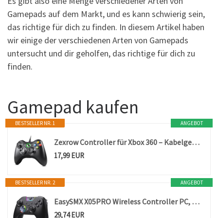
Es gibt also eine Menge verschiedener Arten von
Gamepads auf dem Markt, und es kann schwierig sein,
das richtige für dich zu finden. In diesem Artikel haben
wir einige der verschiedenen Arten von Gamepads
untersucht und dir geholfen, das richtige für dich zu
finden.
Gamepad kaufen
BESTSELLER NR. 1
ANGEBOT
Zexrow Controller für Xbox 360 – Kabelgebundener Gamepad mit USB-Kabel, Vibrationsfeedback & Präzisen Analogsticks – Kompatibel mit PC/Windows 11/10/8/7/XP, Sofortige Plug-and-Play-Funktion
17,99 EUR
BESTSELLER NR. 2
ANGEBOT
EasySMX X05PRO Wireless Controller PC, Gaming Controller mit leise Tasten, 2-stufige Tigger, Hall Joysticks, 2 programmierbare Tasten, 1000mAh Akku, Kompatibel mit PC/Switch/Android/iOS-Schwarz
29,74 EUR