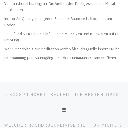
Von funktional bis filigran: Die Vielfalt der Tischgestelle aus Metall
entdecken
Indoor Air Quality im eigenen Zuhause: Saubere Luft beginnt am
Boden
Schlaf und Materialien: Einfluss von Matratzen und Bettwaren auf die
Erholung
Wenn Massivholz zur Meditation wird: Möbel als Quelle innerer Ruhe
Entspannung pur: Saunagänge mit den HamaManiac Hamamtüchern
Beitragsnavigation
Vorheriger Beitrag
BOXSPRINGBETT KAUFEN – DIE BESTEN TIPPS
ZURÜCK ZUR BEITRAGSL
Nä
WELCHER HOCHDRUCKREINIGER IST FÜR MICH GEEIGNET?