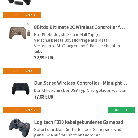
BESTSELLER NR. 3
8Bitdo Ultimate 2C Wireless Controller für Windows-PC und Android, mit 1000 Hz Abfragerate, Hall-Effekt-Joysticks und Hall-Triggern und Neu Belegbaren L4/R4-Stoßfängern, Turbofunktion (Brownie)
Hall-Effekt-Joysticks und Hall-Trigger.
Verschleißfeste Joystickringe aus Metall.;
Verfeinerte Stoßfänger und D-Pad. Leicht, aber
taktil
32,99 EUR
BESTSELLER NR. 4
DualSense Wireless-Controller - Midnight Black [PlayStation 5]
Der Akku kann über USB Typ-C aufgeladen werden
77,08 EUR
BESTSELLER NR. 5
ANGEBOT
Logitech F310 kabelgebundenes Gamepad
Sofort startklar: Die Tasten des Gamepads sind
genau wie auf der Xbox angeordnet