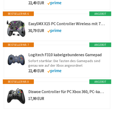
22,49 EUR
BESTSELLER NR. 6
ANGEBOT
EasySMX X15 PC Controller Wireless mit 7 RGB Licht, Gaming Controller mit Hall Joystick & Trigger, Bluetooth Kompatibel mit PC/Switch/Handy/Tablet - Schwarz
30,79 EUR
BESTSELLER NR. 7
ANGEBOT
Logitech F310 kabelgebundenes Gamepad
Sofort startklar: Die Tasten des Gamepads sind
genau wie auf der Xbox angeordnet
22,49 EUR
BESTSELLER NR. 8
ANGEBOT
Diswoe Controller für PC Xbox 360, PC-kabelgebundener Controller mit USB Verbessertes Design Ergonomischer Kabelcontroller für Xbox 360 Slim und Windows XP/Vista/7/8/8.1/10/11
17,99 EUR