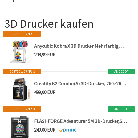
3D Drucker kaufen
BESTSELLER NR. 1
Anycubic Kobra X 3D Drucker Mehrfarbig, 4-Farbdruck für Anfänger
298,99 EUR
BESTSELLER NR. 2
ANGEBOT
Creality K2 Combo(A) 3D-Drucker, 260×260×260 mm Bauvolumen, Multicolor-Druck mit bis zu 16 Farben, beheizter Druckraum, Dual-AI-Kameras & Servo-Motoren, Plug-&-Play
499,00 EUR
BESTSELLER NR. 3
ANGEBOT
FLASHFORGE Adventurer 5M 3D-Drucker,600mm/s Hochgeschwindigkeitsdruck,12X Schneller mit automatischer Nivellierung 3D-Drucker große,Schnell Abnehmbare 280°C 3D-Druckdüse,Druckgröße 220x220x220mm
249,00 EUR