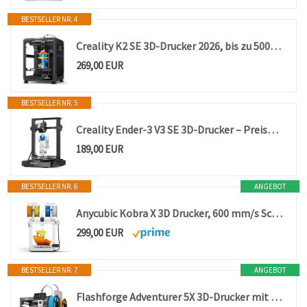
BESTSELLER NR. 4
Creality K2 SE 3D-Drucker 2026, bis zu 500 mm/s Hochgeschwindigkeitsdruck, Direktextruder, Auto-Nivellierung, Vibrationskontrolle, 220 × 215 × 245 mm Bauraum
269,00 EUR
BESTSELLER NR. 5
Creality Ender-3 V3 SE 3D-Drucker – Preiswerter 3D-Drucker für Einsteiger mit Auto-Nivellierung, Sprite Direct Extruder, 250 mm/s Druckgeschwindigkeit, 220 × 220 × 250 mm Bauraum
189,00 EUR
BESTSELLER NR. 6
ANGEBOT
Anycubic Kobra X 3D Drucker, 600 mm/s Schnelles Drucken
299,00 EUR
BESTSELLER NR. 7
ANGEBOT
Flashforge Adventurer 5X 3D-Drucker mit Mehrfarbendruck, Anpassbar mit IFS,AD5X 3D-Drucker für mehrere Materialien,Vollautomatische Nivellierung,Maximale Geschwindigkeit: 600mm/s,Unterstützt PETG CF