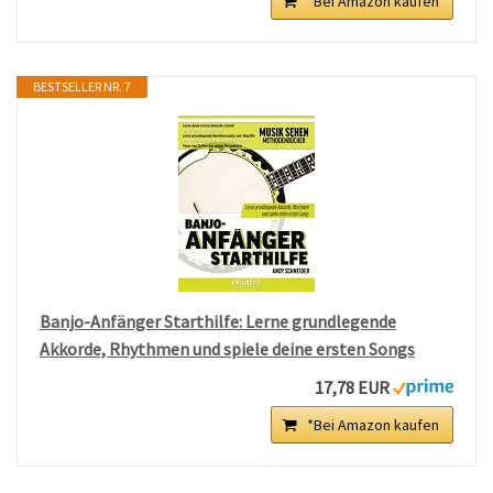
*Bei Amazon kaufen
BESTSELLER NR. 7
Banjo-Anfänger Starthilfe: Lerne grundlegende
Akkorde, Rhythmen und spiele deine ersten Songs
17,78 EUR
*Bei Amazon kaufen