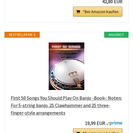
42,80 EUR
*Bei Amazon kaufen
BESTSELLER NR. 6
ANGEBOT
First 50 Songs You Should Play On Banjo -Book-: Noten:
For 5-string banjo. 25 Clawhammer and 25 three-
finger-style arrangements
19,99 EUR