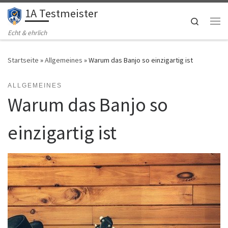
1A Testmeister
Zum Inhalt springen
Search
Me
Echt & ehrlich
Startseite
»
Allgemeines
»
Warum das Banjo so einzigartig ist
ALLGEMEINES
Warum das Banjo so
einzigartig ist