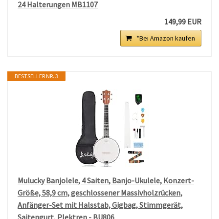
24 Halterungen MB1107
149,99 EUR
*Bei Amazon kaufen
BESTSELLER NR. 3
Mulucky Banjolele, 4 Saiten, Banjo-Ukulele, Konzert-
Größe, 58,9 cm, geschlossener Massivholzrücken,
Anfänger-Set mit Halsstab, Gigbag, Stimmgerät,
Saitengurt, Plektren - BU806