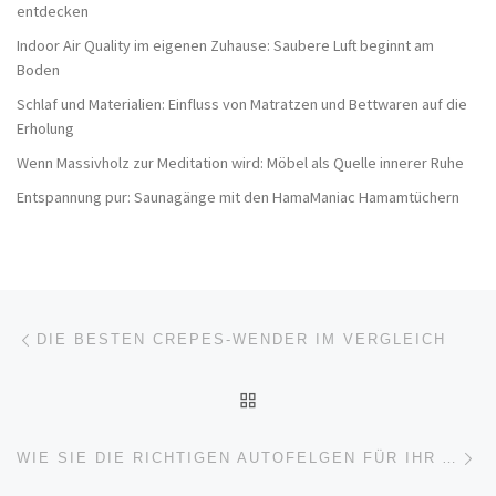
entdecken
Indoor Air Quality im eigenen Zuhause: Saubere Luft beginnt am
Boden
Schlaf und Materialien: Einfluss von Matratzen und Bettwaren auf die
Erholung
Wenn Massivholz zur Meditation wird: Möbel als Quelle innerer Ruhe
Entspannung pur: Saunagänge mit den HamaManiac Hamamtüchern
Beitragsnavigation
Vorheriger Beitrag
DIE BESTEN CREPES-WENDER IM VERGLEICH
ZURÜCK ZUR BEITRAGSL
Nä
WIE SIE DIE RICHTIGEN AUTOFELGEN FÜR IHR AUTO AUSWÄHLEN