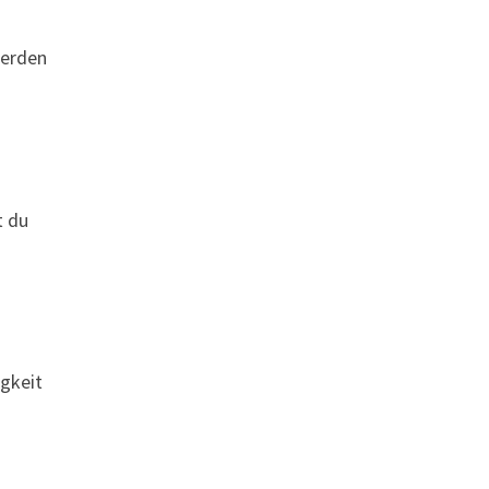
werden
t du
igkeit