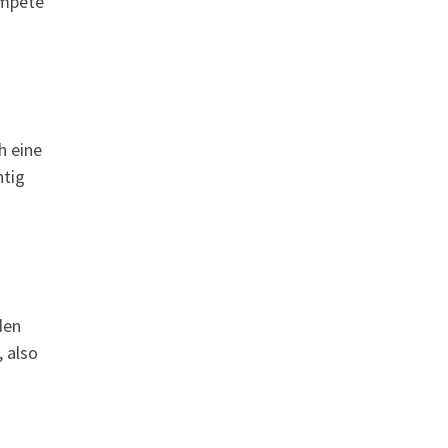
ompete
h eine
htig
den
 also