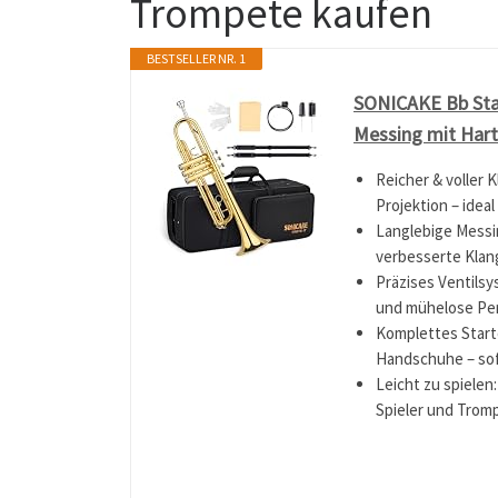
Trompete kaufen
BESTSELLER NR. 1
SONICAKE Bb Sta
Messing mit Har
Reicher & voller 
Projektion – idea
Langlebige Messi
verbesserte Klan
Präzises Ventilsy
und mühelose Pe
Komplettes Start
Handschuhe – sof
Leicht zu spiele
Spieler und Trom