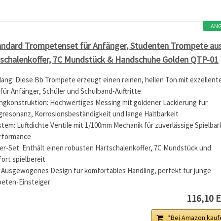
AN
ndard Trompetenset für Anfänger, Studenten Trompete au
tschalenkoffer, 7C Mundstück & Handschuhe Golden QTP-01
Klang: Diese Bb Trompete erzeugt einen reinen, hellen Ton mit exzellent
l für Anfänger, Schüler und Schulband-Auftritte
ngkonstruktion: Hochwertiges Messing mit goldener Lackierung für
gresonanz, Korrosionsbeständigkeit und lange Haltbarkeit
stem: Luftdichte Ventile mit 1/100mm Mechanik für zuverlässige Spielbar
rformance
er-Set: Enthält einen robusten Hartschalenkoffer, 7C Mundstück und
ort spielbereit
n: Ausgewogenes Design für komfortables Handling, perfekt für junge
peten-Einsteiger
116,10 
*Bei Amazon kauf