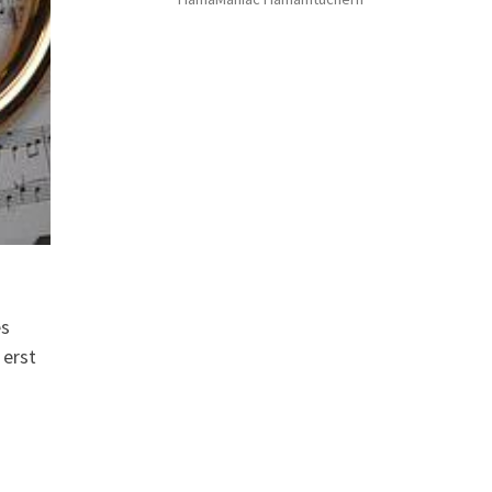
es
 erst