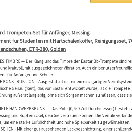
rd-Trompeten-Set für Anfänger, Messing-
ent für Studenten mit Hartschalenkoffer, Reinigungsset, 7
andschuhen, ETR-380, Golden
 TIMBRE — Der Klang und das Timbre der Eastar Bb-Trompete sind re
ch und kraftvoll, mit ausgezeichneter Vibration. Auch ein benutzerfreundli
ent für Anfänger und Schüler.
KONSTRUKTION – Ausgestattet mit einem einzigartigen Ventilsyste
ische Genauigkeit), das von Eastar entwickelt wurde, ist die Trompete
ührung äußerst langlebig, ohne sich Sorgen machen zu müssen, dass sie
TE HANDWERKSKUNST – Das Rohr (0,459 Zoll Durchmesser) besteht 
sing und Kupfernickel, dem Sie vertrauen können. Die Ventile verbind
e, um eine starke Luftdichtheit und hohe Spielbarkeit zu gewährleisten.
HEN - Mit einer gut aussehenden Lackbeschichtung, einer schillernd