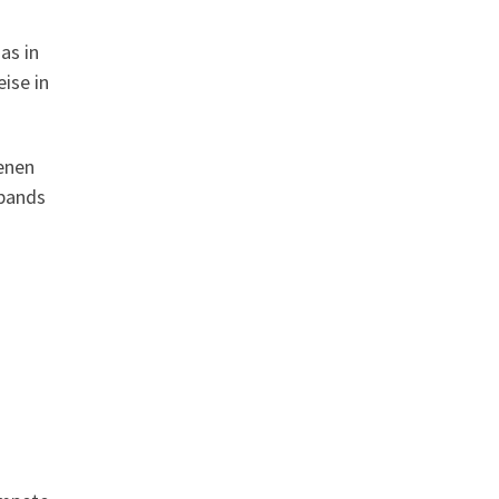
as in
ise in
enen
zbands