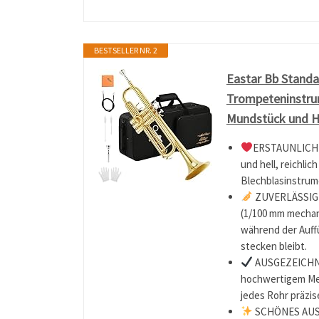
BESTSELLER NR. 2
Eastar Bb Standa
Trompeteninstrum
Mundstück und H
ERSTAUNLICHES
und hell, reichli
Blechblasinstrum
ZUVERLÄSSIGE 
(1/100 mm mechan
während der Auff
stecken bleibt.
AUSGEZEICHNE
hochwertigem Mes
jedes Rohr präzis
SCHÖNES AUSSE