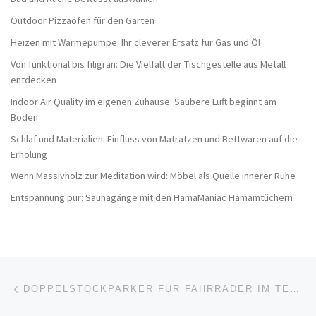
Outdoor Pizzaöfen für den Garten
Heizen mit Wärmepumpe: Ihr cleverer Ersatz für Gas und Öl
Von funktional bis filigran: Die Vielfalt der Tischgestelle aus Metall
entdecken
Indoor Air Quality im eigenen Zuhause: Saubere Luft beginnt am
Boden
Schlaf und Materialien: Einfluss von Matratzen und Bettwaren auf die
Erholung
Wenn Massivholz zur Meditation wird: Möbel als Quelle innerer Ruhe
Entspannung pur: Saunagänge mit den HamaManiac Hamamtüchern
Beitragsnavigation
Vorheriger Beitrag
DOPPELSTOCKPARKER FÜR FAHRRÄDER IM TEST: WIE GUT IST DIE INNOVATIVE LÖSUNG?