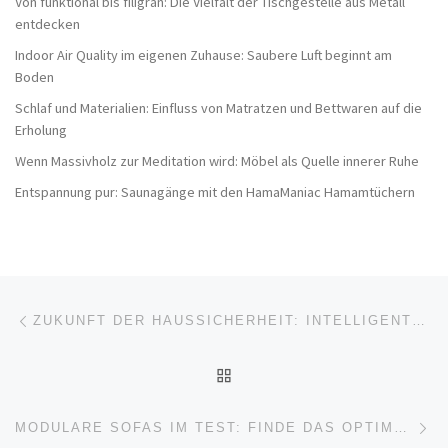
Von funktional bis filigran: Die Vielfalt der Tischgestelle aus Metall
entdecken
Indoor Air Quality im eigenen Zuhause: Saubere Luft beginnt am
Boden
Schlaf und Materialien: Einfluss von Matratzen und Bettwaren auf die
Erholung
Wenn Massivholz zur Meditation wird: Möbel als Quelle innerer Ruhe
Entspannung pur: Saunagänge mit den HamaManiac Hamamtüchern
Beitragsnavigation
Vorheriger Beitrag
ZUKUNFT DER HAUSSICHERHEIT: INTELLIGENTE SCHLIESSSYSTEME IM JAHR 2026
ZURÜCK ZUR BEITRAGSL
Nä
MODULARE SOFAS IM TEST: FINDE DAS OPTIMALE SOFA FÜR DEIN ZUHAUSE